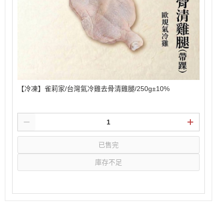
【冷凍】雀莉家/台灣氣冷雞去骨清雞腿/250g±10%
已售完
庫存不足
選購