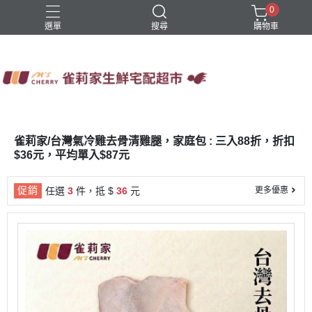
0
選單
搜尋
購物車
四方鮮乳
火鍋
稻屋芽漿
豆舖子豆漿饅頭
雀莉家自有品牌
雀莉家/台灣氣冷雞去骨清雞腿，家庭包 : 三入88折，折扣
$36元，平均單入$87元
促銷
任選
3
件，抵 $
36
元
更多優惠