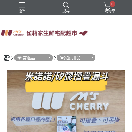
0
選單
搜尋
購物車
四方鮮乳
火鍋
稻屋芽漿
豆舖子豆漿饅頭
雀莉家自有品牌
☀ 常溫品
☀家庭用品