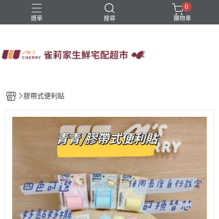
0
選單
搜尋
購物車
四方鮮乳
火鍋
稻屋芽漿
豆舖子豆漿饅頭
雀莉家自有品牌
膠帶式便利貼