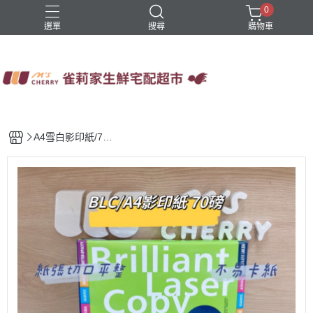
0
選單
搜尋
購物車
四方鮮乳
火鍋
稻屋芽漿
豆舖子豆漿饅頭
雀莉家自有品牌
A4雪白影印紙/70g/
500張