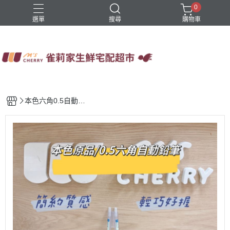
0
選單
搜尋
購物車
四方鮮乳
火鍋
稻屋芽漿
豆舖子豆漿饅頭
雀莉家自有品牌
本色六角0.5自動鉛
筆