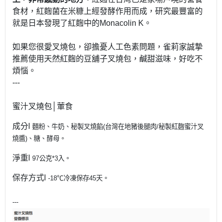
食材，紅麴菌在米糠上經發酵作用而成，研究最豐富的
就是日本發現了紅麴中的Monacolin K。
如果您很愛叉燒包，卻擔憂人工色素問題，雀莉家誠摯
推薦使用天然紅麴的豆舖子叉燒包，鹹甜滋味，好吃不
煩惱。
---
蜜汁叉燒包│葷食
成分l
麵粉、牛奶、秘製叉燒餡(台灣在地豬後腿肉/秘製紅麴蜜汁叉
燒醬)、糖、酵母。
淨重l
97公克*3入。
保存方式l
-18℃冷凍保存45天。
---