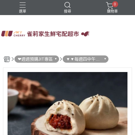
0
選單
搜尋
購物車
四方鮮乳
火鍋
稻屋芽漿
豆舖子豆漿饅頭
雀莉家自有品牌
❤週週預購JIT專區
▼▼每週四中午結
單 ▼▼