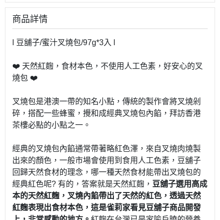
商品詳情
l 豆舖子/蜜汁叉燒包/97g*3入 l
❤️ 天然紅麴，食材本色，不使用人工色素，好安心的叉
燒包 ❤️
叉燒包是港澳一帶的知名小點，傳統的製作會將叉燒剁
碎，搭配一些蜂蜜，攪和成經典叉燒包內餡，拜訪香港
茶樓必點的小點之一。
經典的叉燒包內餡通常帶著略紅色澤，來自叉燒肉燒製
出來的顏色，一般市場會使用到食用人工色素，豆舖子
回歸天然食材的理念，哪一種天然食材能帶出叉燒包的
經典紅色呢? 有的，答案就是天然紅麴，
豆舖子選用高成
本的天然紅麴，叉燒內餡帶出了天然的紅色，透過天然
紅麴表現出食材本色，這是雀莉家看見豆舖子商品開發
上，非常感動的地方。
紅麴在台灣已是家喻戶曉的營養