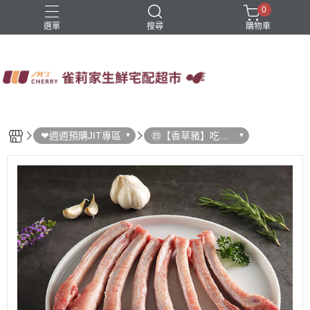
0
選單
搜尋
購物車
四方鮮乳
火鍋
稻屋芽漿
豆舖子豆漿饅頭
雀莉家自有品牌
❤週週預購JIT專區
㊃【香草豬】吃歐
式香草的香甜豬