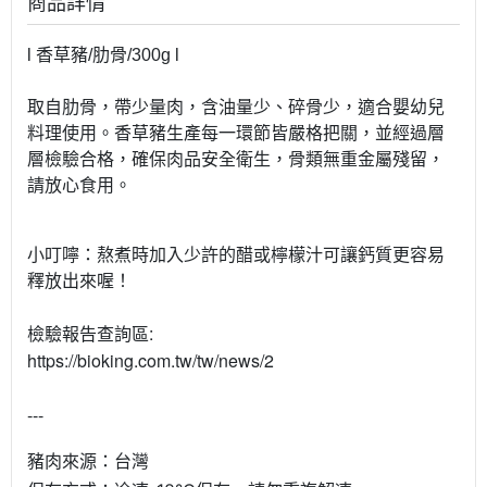
商品詳情
l 香草豬/肋骨/300g l
取自肋骨，帶少量肉，含油量少、碎骨少，適合嬰幼兒
料理使用。香草豬生產每一環節皆嚴格把關，並經過層
層檢驗合格，確保肉品安全衛生，骨類無重金屬殘留，
請放心食用。
小叮嚀：熬煮時加入少許的醋或檸檬汁可讓鈣質更容易
釋放出來喔！
檢驗報告查詢區:
https://bioking.com.tw/tw/news/2
---
豬肉來源：台灣