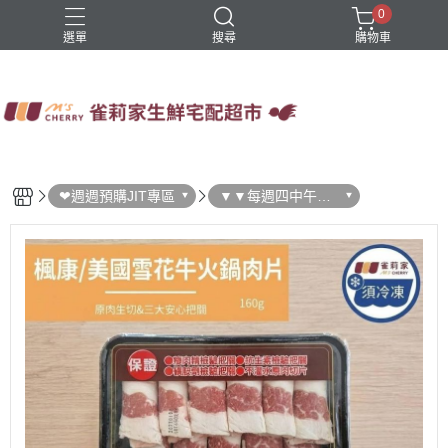
0
選單
搜尋
購物車
四方鮮乳
火鍋
稻屋芽漿
豆舖子豆漿饅頭
雀莉家自有品牌
❤週週預購JIT專區
▼▼每週四中午結
單 ▼▼