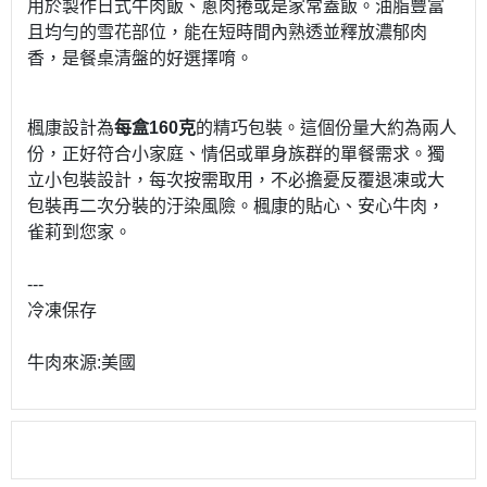
用於製作日式牛肉飯、蔥肉捲或是家常蓋飯。油脂豐富
且均勻的雪花部位，能在短時間內熟透並釋放濃郁肉
香，是餐桌清盤的好選擇唷。
楓康設計為
每盒160克
的精巧包裝。這個份量大約為兩人
份，正好符合小家庭、情侶或單身族群的單餐需求。獨
立小包裝設計，每次按需取用，不必擔憂反覆退凍或大
包裝再二次分裝的汙染風險。楓康的貼心、安心牛肉，
雀莉到您家。
---
冷凍保存
牛肉來源:美國