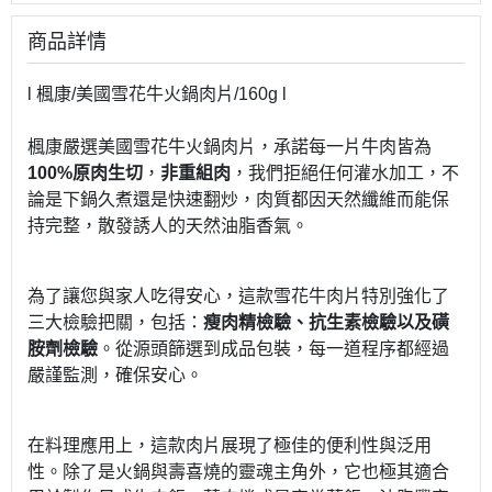
商品詳情
l 楓康/美國雪花牛火鍋肉片/160g l
楓康嚴選美國雪花牛火鍋肉片，承諾每一片牛肉皆為
100%原肉生切
，
非重組肉
，我們拒絕任何灌水加工，不
論是下鍋久煮還是快速翻炒，肉質都因天然纖維而能保
持完整，散發誘人的天然油脂香氣。
為了讓您與家人吃得安心，這款雪花牛肉片特別強化了
三大檢驗把關，包括：
瘦肉精檢驗、抗生素檢驗以及磺
胺劑檢驗
。從源頭篩選到成品包裝，每一道程序都經過
嚴謹監測，確保安心。
在料理應用上，這款肉片展現了極佳的便利性與泛用
性。除了是火鍋與壽喜燒的靈魂主角外，它也極其適合