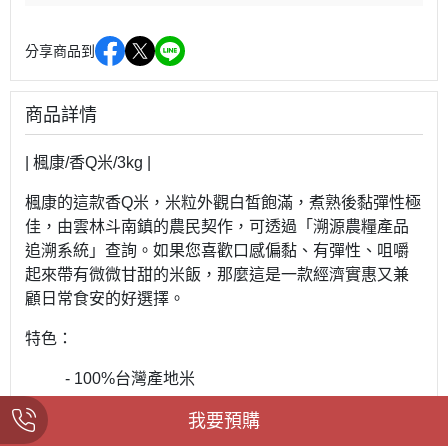
分享商品到
商品詳情
| 楓康/香Q米/3kg |
楓康的這款香Q米，米粒外觀白皙飽滿，煮熟後黏彈性極
佳，由雲林斗南鎮的農民契作，可透過「溯源農糧產品
追溯系統」查詢。如果您喜歡口感偏黏、有彈性、咀嚼
起來帶有微微甘甜的米飯，那麼這是一款經濟實惠又兼
顧日常食安的好選擇。
特色：
- 100%台灣產地米
- 農藥殘留檢驗合格
我要預購