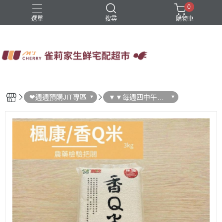
0
選單
搜尋
購物車
四方鮮乳
火鍋
稻屋芽漿
豆舖子豆漿饅頭
雀莉家自有品牌
❤週週預購JIT專區
▼▼每週四中午結
單 ▼▼