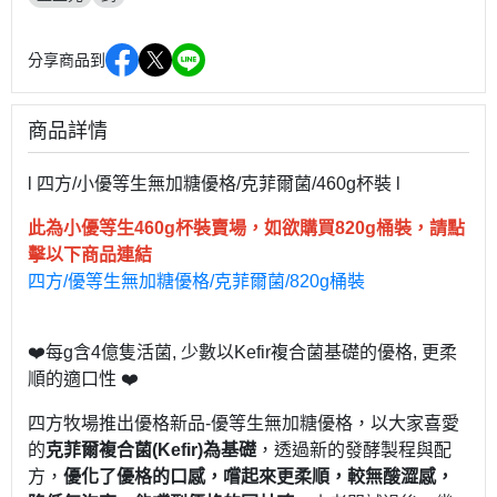
分享商品到
商品詳情
l 四方/小優等生無加糖優格/克菲爾菌/460g杯裝 l
此為小優等生460g杯裝賣場，如欲購買820g桶裝，請點
擊以下商品連結
四方/優等生無加糖優格/克菲爾菌/820g桶裝
❤️每g含4億隻活菌, 少數以Kefir複合菌基礎的優格, 更柔
順的適口性 ❤️
四方牧場推出優格新品-優等生無加糖優格，以大家喜愛
的
克菲爾複合菌(Kefir)為基礎
，透過新的發酵製程與配
方，
優化了優格的口感，嚐起來更柔順，較無酸澀感，