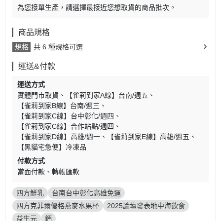
為您接單生產，請選擇最接近您想取貨的商品批次。
商品規格
規格
共 6 種規格可選
運送&付款
運送方式
實體門市取貨
【雀莉到家A線】台南/週五
【雀莉到家B線】台南/週三
【雀莉到家C線】台中彰化/週四
【雀莉到家C線】合作站點/週四
【雀莉到家D線】高雄/週一
【雀莉到家E線】高雄/週五
【黑貓宅急便】冷凍品
付款方式
當面付款
轉帳匯款
四方鮮乳
台南台中彰化高雄免運
四方克菲爾優格燕麥水果杯
2025論壇發表地中海飲食
益生元
鈣