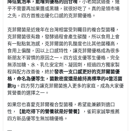
降低氣泡率，能嚐到優格的回甘唷
，小老闆試過後，幾
乎不需要再加果醬或黑糖，就很好吃了。真的是領市場
之先，四方首推出優化口感的克菲爾優格。
克菲爾菌是近幾年在台灣相當受到矚目的複合型菌種，
克菲爾菌很有趣，發酵過程會產生碳酸，所以食用上會
有一點點氣泡感，克菲爾菌的乳酸度也比其他菌種高，
食用上偏酸，因以上口感特性，讓克菲爾優格成為很多
新朋友不習慣的原因之一。四方這支優等生優格，完全
無添加糖、水、乳化安定劑、凝固劑，經過四方獨家製
程與配方改善後，終於
發表一支口感更好的克菲爾菌優
格，命名為優等生，菌數密度還是維持高標準的4億活菌
數/g
。四方努力讓克菲爾菌進入更多的家庭，成為大家優
質營養的選擇之一。
如果您也喜愛克菲爾複合型菌種，希望能兼顧到適口
性，
【能吃得下的營養就是好營養】
，雀莉家誠摯推薦
四方新品優等生無加糖優格。
---