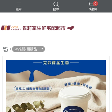
0
選單
搜尋
購物車
四方鮮乳
火鍋
稻屋芽漿
豆舖子豆漿饅頭
雀莉家自有品牌
🎉推薦-預購品