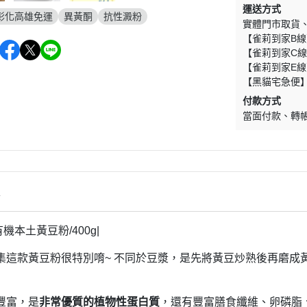
運送方式
彰化高雄免運
異黃酮
抗性澱粉
實體門市取貨
【雀莉到家B線
【雀莉到家C線
【雀莉到家E線
【黑貓宅急便
付款方式
當面付款
轉
情
有機本土黃豆粉/400g|
集這款黃豆粉很特別唷~ 不同於豆漿，是先將黃豆炒熟後再磨成
豐富，是
非常優質的植物性蛋白質
，還有豐富膳食纖維、卵磷脂