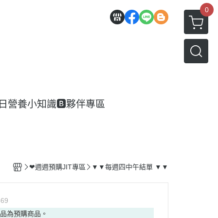
0
每日營養小知識
🅱️夥伴專區
❤週週預購JIT專區
▼▼每週四中午結單 ▼▼
469
商品為預購商品。