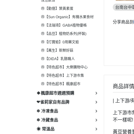
悅性飲食
台南台中
㊃【勤億】葉黃素蛋
㊃【Sun Organic】有機水果食材
分享商品到
㊃【法瑞琦】GABA植物優格
㊃【品豆】植物奶系列(杯裝)
㊃【打寶蛤】0用藥文蛤
㊃【萬生】新鮮好菇
㊃【DIDA】乳酪職人
㊃【特色超市】大樂購物中心
㊃【特色超市】上下游市集
㊃【特色超市】楓康超市
商品詳
🍀楓康超市週週預購
| 上下游/
❤雀莉家自有品牌
❄ 冷凍食品
上下游市
不一樣呢!
❄ 冷藏食品
☀ 常溫品
黃豆營養