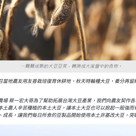
召當地農友用友善栽培復育休耕地，秋天時輪種大豆，養分再留
農場 蔡一宏大哥為了幫助拓展台灣大豆產業，我們向農友契作
本土農人辛苦種植的本土大豆，讓本土大豆也可以掀起一股強而
、成長，讓我們每日所食的豆製品開始使用本土非基改大豆，突