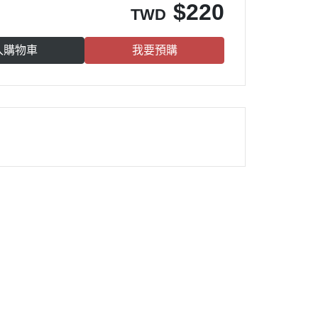
$
220
TWD
入購物車
我要預購
雀莉到家
®
：
週一 高雄
週三 台南
週四 台中、彰化
週五 台南、高雄