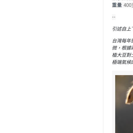
重量
40
--
引述自上下
台灣每年
微，根據
植大豆對
極端氣候