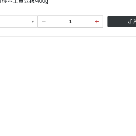
有機本土黃豆粉/400g
加
雀莉家Link