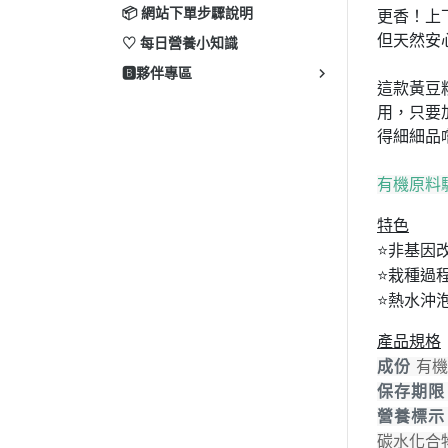
📦 網站下單步驟說明
更香！上
但天然安
♡ 每日營養小知識
🅱️夥伴專區
這款黃豆
用，只要
得細細品
有機原料驗證
特色
⭐非基因
⭐
栽種過
⭐
熱水沖
產品規格
成份
有機
保存期
營養標
碳水化合物