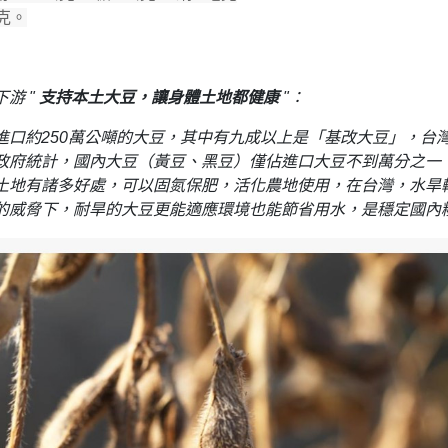
0克
。
游 "
支持本土大豆，讓身體土地都健康
"：
進口約250萬公噸的大豆，其中有九成以上是「基改大豆」，台
政府統計，國內大豆（黃豆、黑豆）僅佔進口大豆不到萬分之一
土地有諸多好處，可以固氮保肥，活化農地使用，在台灣，水旱
的威脅下，耐旱的大豆更能適應環境也能節省用水，是穩定國內