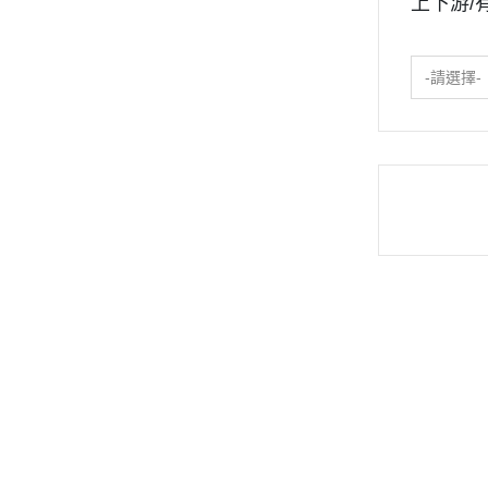
上下游/
-請選擇-
關於
訂單與客服
付款與物流