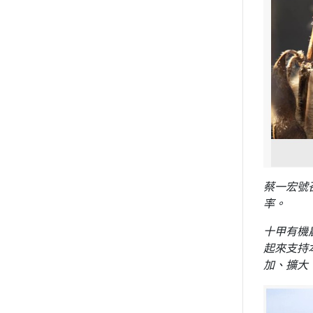
蔡一宏號
率。
十甲有機
起來支持
加、擴大