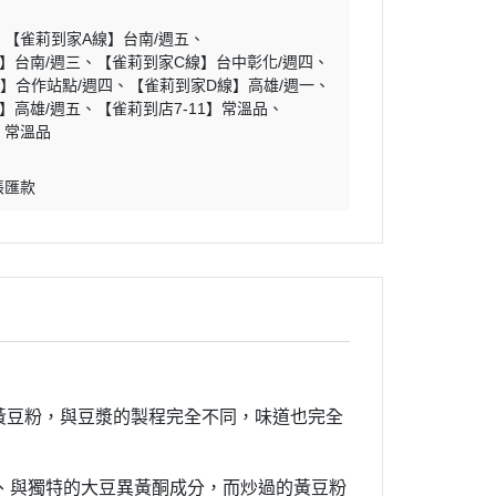
【雀莉到家A線】台南/週五
】台南/週三
【雀莉到家C線】台中彰化/週四
】合作站點/週四
【雀莉到家D線】高雄/週一
】高雄/週五
【雀莉到店7-11】常溫品
】常溫品
帳匯款
黃豆粉，與豆漿的製程完全不同，味道也完全
、與獨特的大豆異黃酮成分，而炒過的黃豆粉