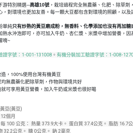
下游特別精選─
高雄10號
，栽培過程完全無農藥、化肥、除草劑
心，對環境也更加友善。每一顆大豆都包含對環境的照顧，以及
粉單純
只有炒熟的黃豆磨成粉，無香料、化學添加也沒有再加糖
加熱水沖泡即可，亦可加入牛奶、杏仁漿、米漿中增加營養，因
嚐唷~
字號：1-001-131008
。
有機分裝加工驗證字號：1-008-1270
改造，100%使用台灣有機黃豆
程均無農藥化肥除草劑，作物與環境共好
泡就可享用黃豆營養，加入牛奶或米漿也很好喝
黃豆(黃豆)
限
12個月
示
每 100 公克： 熱量 373.9大卡。 蛋白質 37.4公克。 脂肪 16
 32.2公克。 糖 0公克。 鈉 2毫克