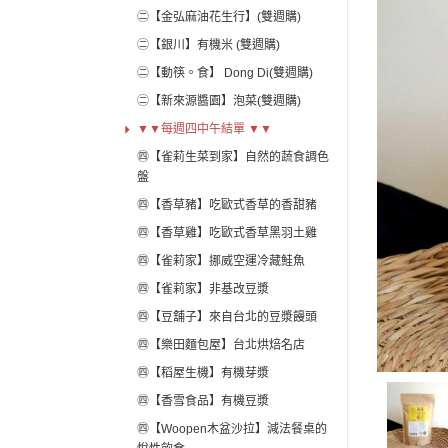
㊁【金弘麻油花生行】(雙週購)
㊁【銀川】有機米 (雙週購)
㊁【動筷。食】 Dong Di(雙週購)
㊁【新來源醬園】泡菜(雙週購)
▼▼每週四中午結單 ▼▼
㊃【雀莉生菜到家】自然的蔬食調色
盤
㊃【香草豬】吃歐式香草的香甜豬
㊃【香草雞】吃歐式香草黑羽土雞
㊃【雀莉家】挪威空運冷藏鮭魚
㊃【雀莉家】非基改豆漿
㊃【豆舖子】來自台北的豆漿饅頭
㊃【樂田麵包屋】台北烘焙名店
㊃【稻屋生機】有機芽漿
㊃【香雪食品】有機豆漿
㊃【Woopen木盆沙拉】減法餐桌的