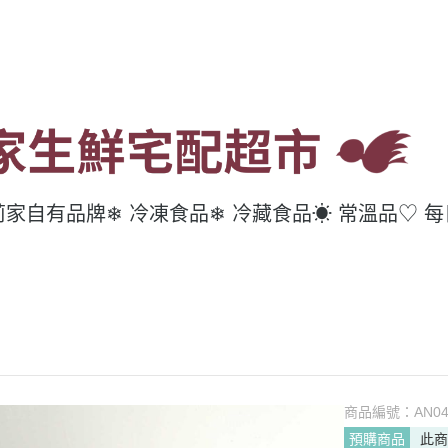
莉家自有品牌
❄ 冷凍食品
❄ 冷藏食品
☀ 常溫品
♡ 
商品編號：
AN0
預購商品
此