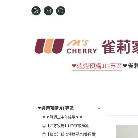
❤週週預購JIT專區
❤雀
❤週週預購JIT專區
▼▼每週二中午結單▼▼
㊁【四方牧場】HTST級鮮乳
㊁【檳皇】低溫慢烘堅果(雙週購)