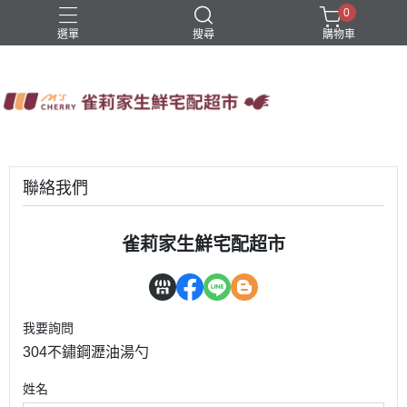
0
選單
搜尋
購物車
四方鮮乳
火鍋
稻屋芽漿
豆舖子豆漿饅頭
雀莉家自有品牌
聯絡我們
雀莉家生鮮宅配超市
我要詢問
304不鏽鋼瀝油湯勺
姓名