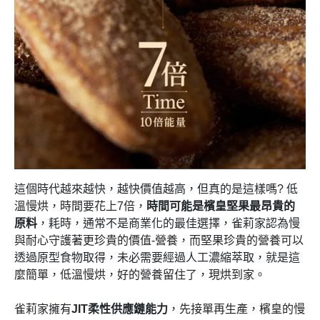
這個時代越來越快，越快價值越高，但真的是這樣嗎? 低
溫慢烘，時間要花上7倍，
時間可能是檳皇堅果最昂貴的
原料
，耗時，通常不是商業化的最佳選擇，雀莉家認為慢
與耐心守護著更珍貴的價值-營養，而堅果珍貴的營養可以
透過原型食物取得，未必需要經過人工濃縮萃取，就是這
麼簡單，低溫慢烘，好的營養留住了，現烘到家。
雀莉家擁有
JIT柔性供應鏈能力
，先接單再生產，檳皇的慢