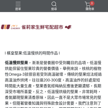
0
選單
搜尋
購物車
四方鮮乳
火鍋
稻屋芽漿
豆舖子豆漿饅頭
雀莉家自有品牌
l 檳皇堅果:低溫慢烘的時間作品 l
低溫慢烘堅果
，漸漸是營養圈中受到矚目的品項，低溫慢
烘能保留住堅果珍貴的營養價值，舉例來說，核桃的植物
性Omega-3就很容易受到高溫破壞，傳統的堅果焙法經過
高溫油炸烘烤，往往達200-300度，高溫油炸的好處是短
時間能大量生產，堅果香氣經梅納反應後更顯濃郁，長期
深受市場所喜愛，反之，低溫慢烘級的堅果，非常耗時，
香氣顯現堅果清香原味，因此一直不是大眾市場常見的堅
果。但隨著營養知識與特殊飲食設計需要，我們注意到了