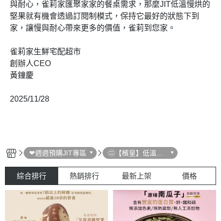
與耐心，雀莉家匯聚家家的餐桌需求，那麼JIT低溫慢烘的
堅果就有機會透過訂閱制模式，保持它最好的狀態下到
家，讓慢與耐心帶來更多的價值，雀莉到您家。
雀莉家生鮮宅配超市
創辦人CEO
黃鐘慶
2025/11/28
❤週週預購JIT專區
㊁【檳皇】低溫慢
烘堅果(雙週購)
綜合排行
熱銷排行
最新上架
價格