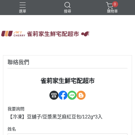
0
選單
搜尋
購物車
四方鮮乳
火鍋
稻屋芽漿
豆舖子豆漿饅頭
雀莉家自有品牌
聯絡我們
雀莉家生鮮宅配超市
我要詢問
【冷凍】豆舖子/豆漿黑芝麻紅豆包/122g*3入
姓名