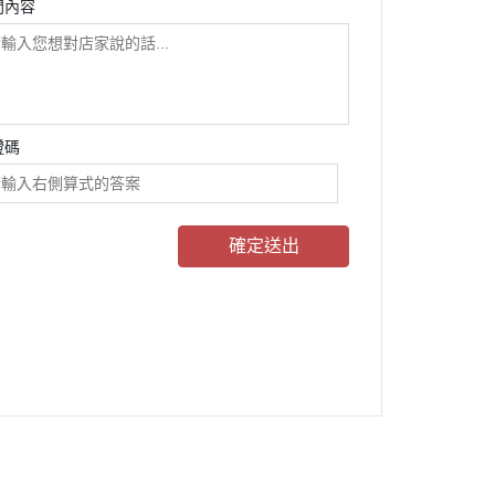
問內容
證碼
確定送出