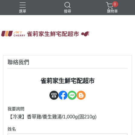
0
選單
搜尋
購物車
四方鮮乳
火鍋
稻屋芽漿
豆舖子豆漿饅頭
雀莉家自有品牌
聯絡我們
雀莉家生鮮宅配超市
我要詢問
【冷凍】香草雞/養生雞湯/1,000g(固210g)
姓名