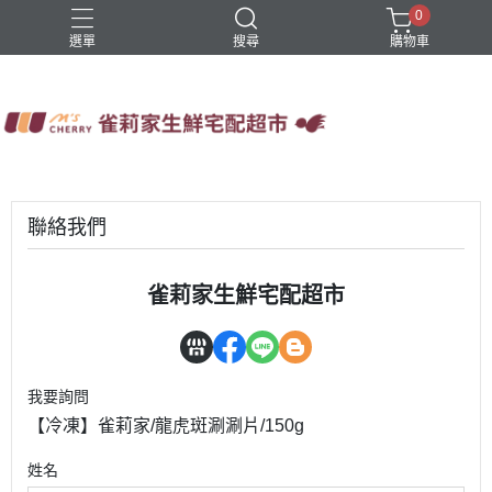
0
選單
搜尋
購物車
四方鮮乳
火鍋
稻屋芽漿
豆舖子豆漿饅頭
雀莉家自有品牌
聯絡我們
雀莉家生鮮宅配超市
我要詢問
【冷凍】雀莉家/龍虎斑涮涮片/150g
姓名