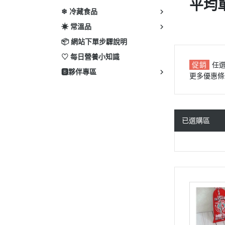
平均單
❄ 冷藏食品
☀ 常溫品
📦 網站下單步驟說明
♡ 每日營養小知識
促銷
任
🅱️夥伴專區
更多優惠條
已選購區