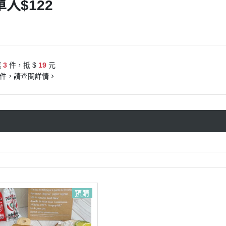
入$122
選
3
件，抵 $
19
元
件，請查閱詳情
預購