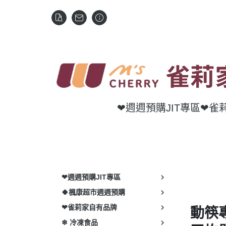
❤週週預購JIT專區
❤雀
❤週週預購JIT專區
🍀楓康超市週週預購
❤雀莉家自有品牌
動筷
❄ 冷凍食品