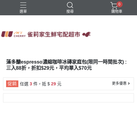
0
選單
搜尋
購物車
四方鮮乳
火鍋
稻屋芽漿
豆舖子豆漿饅頭
雀莉家自有品牌
藻多醣espresso濃縮咖啡冰磚家庭包(限同一時間批次) :
三入88折，折扣$29元，平均單入$70元
促銷
任選
3
件，抵 $
29
元
更多優惠