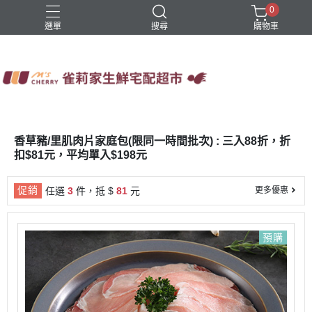
0
選單
搜尋
購物車
四方鮮乳
火鍋
稻屋芽漿
豆舖子豆漿饅頭
雀莉家自有品牌
香草豬/里肌肉片家庭包(限同一時間批次) : 三入88折，折
扣$81元，平均單入$198元
促銷
任選
3
件，抵 $
81
元
更多優惠
預購