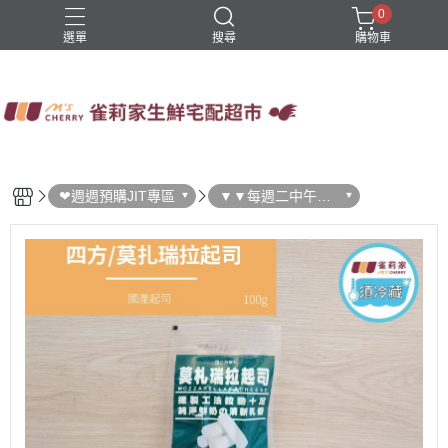
0
選單
搜尋
購物車
四方鮮乳
火鍋
稻屋芽漿
豆舖子豆漿饅頭
雀莉家自有品牌
❤週週預購JIT專區
▼▼每週二中午結
單▼▼