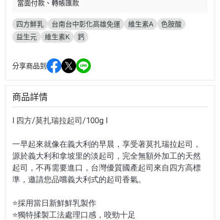
當面付款
轉帳匯款
四方鮮乳
台南台中彰化高雄免運
維生素A
色胺酸
益生元
維生素K
鈣
分享商品到
商品詳情
l 四方/莫扎瑞拉起司/100g l
一早起來就像在義大利的早晨，享受著莫扎瑞拉起司，
源於義大利和拿坡里的淡起司，
完全無額外加工的天然
起司，不再需要進口，台灣優質國產起司來自四方高標
準
，邀請您品嚐義大利式的起司香氣。
⭐採用當日新鮮鮮乳製作
⭐獨特揉製工法處理口感，咬勁十足