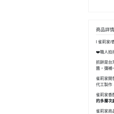
商品詳
l 雀莉家/
❤️職人拍
抓餅是台
醬，彌補
雀莉家開
代工製作
雀莉家香
的多層次
雀莉家商