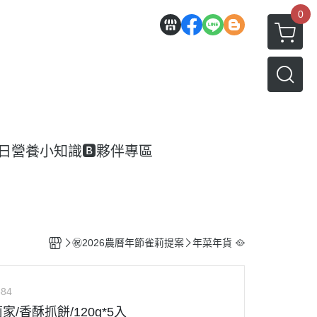
0
每日營養小知識
🅱️夥伴專區
㊗️2026農曆年節雀莉提案
年菜年貨 🥘
684
/香酥抓餅/120g*5入