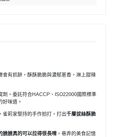
總會有抓餅，酥酥脆脆與濃郁蔥香，淋上甜辣
委託符合HACCP、ISO22000國際標準
的好味道。
，雀莉家堅持的手作拍打，打出
千層拔絲酥脆
的臉臉真的可以拉得很長唷
，巷弄的美食記憶