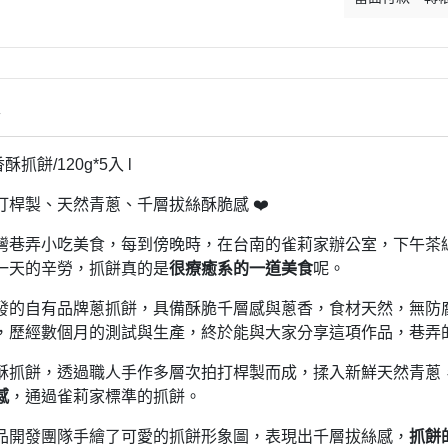
情
香酥抓餅/120g*5入 l
打桿製、天然青蔥、千層拔絲酥脆感 ❤️
灣巷弄小吃美食，每到傍晚時，在台南的雀莉家辦公室，下午茶
一天的辛勞，抓餅真的是
很療癒系的一道美食
呢。
發的自有品牌蔥抓餅，具備酥脆千層感與蔥香，食材天然，無防腐劑，
，歷經數個月的測試與生產，終於能與大家分享這項作品，巷弄
酥抓餅，透過職人手作多層次拍打桿製而成，揉入新鮮天然青蔥
感
，通過雀莉家標準的抓餅。
品開發團隊手繪了可愛的抓餅形象圖，表現出千層拔絲感，
抓餅