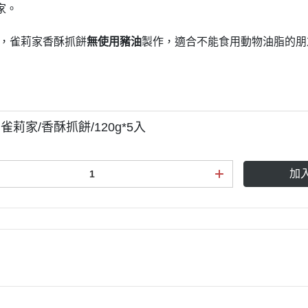
家。
明，雀莉家香酥抓餅
無使用豬油
製作，適合不能食用動物油脂的朋
莉家/香酥抓餅/120g*5入
加