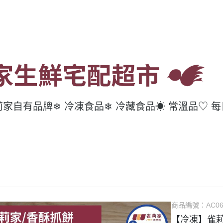
莉家自有品牌
❄ 冷凍食品
❄ 冷藏食品
☀ 常溫品
♡ 
商品編號：
AC0
【冷凍】雀莉家