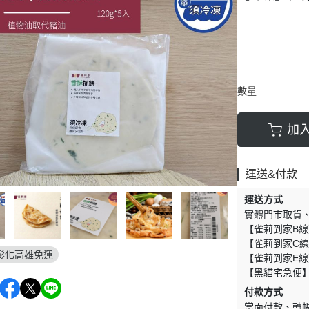
數量
加
運送&付款
運送方式
實體門市取貨
【雀莉到家B線
【雀莉到家C線
彰化高雄免運
【雀莉到家E線
【黑貓宅急便
付款方式
當面付款
轉