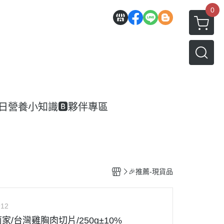
0
每日營養小知識
🅱️夥伴專區
🎉推薦-現貨品
912
/台灣雞胸肉切片/250g±10%