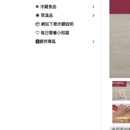
❄ 冷藏食品
☀ 常溫品
📦 網站下單步驟說明
♡ 每日營養小知識
🅱️夥伴專區
雀莉家自