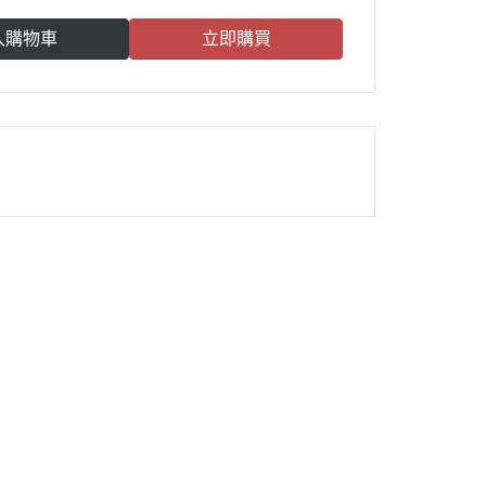
入購物車
立即購買
雀莉到家
®
：
週一 高雄
週三 台南
週四 台中、彰化
週五 台南、高雄
台南倉自取時間：