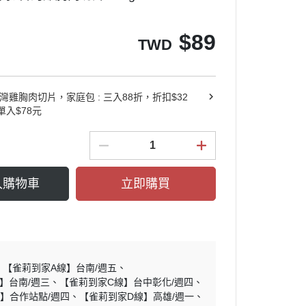
$
89
TWD
灣雞胸肉切片，家庭包 : 三入88折，折扣$32
單入$78元
入購物車
立即購買
【雀莉到家A線】台南/週五
】台南/週三
【雀莉到家C線】台中彰化/週四
】合作站點/週四
【雀莉到家D線】高雄/週一