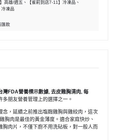
】高雄/週五
【雀莉到店7-11】冷凍品
】冷凍品
帳匯款
台灣FDA營養標示數據, 去皮雞胸清肉, 每
許多朋友營養管理上的選擇之一。
理念，延續之前推出塩麴雞胸與雞絞肉，這次
的雞胸肉是最佳的黃金薄度。適合家庭快炒、
雞胸肉片，不僅下廚不用洗砧板，對一般人而