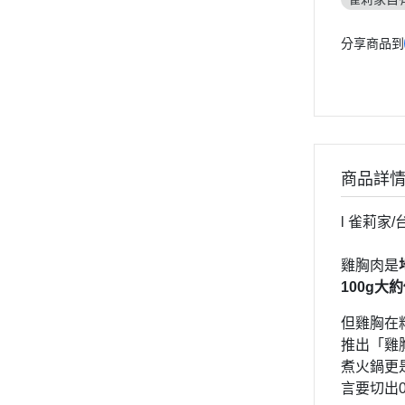
分享商品到
商品詳
l 雀莉家/
雞胸肉是
100g大
但雞胸在
推出「雞
煮火鍋更
言要切出