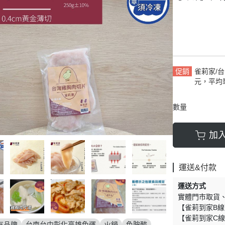
促銷
雀莉家/台
元，平均
數量
加
運送&付款
運送方式
實體門市取貨
【雀莉到家B線
【雀莉到家C線
有品牌
台南台中彰化高雄免運
火鍋
色胺酸