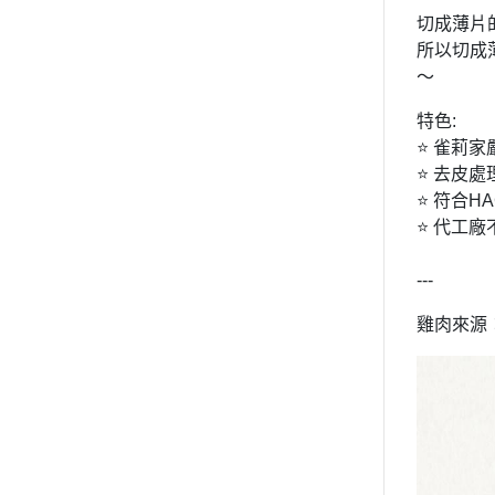
切成薄片
所以切成
～
特色:
⭐ 雀莉
⭐ 去皮
⭐ 符合HA
⭐ 代工
---
雞肉來源