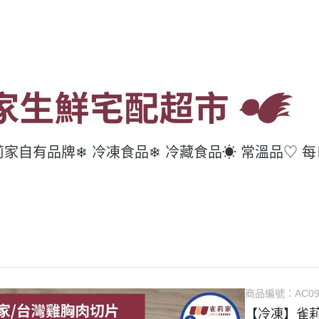
莉家自有品牌
❄ 冷凍食品
❄ 冷藏食品
☀ 常溫品
♡ 
商品編號：
AC0
【冷凍】雀莉家