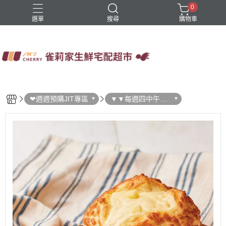
0
選單
搜尋
購物車
四方鮮乳
火鍋
稻屋芽漿
豆舖子豆漿饅頭
雀莉家自有品牌
❤週週預購JIT專區
▼▼每週四中午結
單 ▼▼