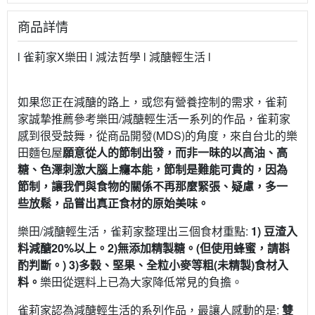
商品詳情
l 雀莉家X樂田 l 減法哲學 l 減醣輕生活 l
如果您正在減醣的路上，或您有營養控制的需求，雀莉
家誠摯推薦參考樂田/減醣輕生活一系列的作品，雀莉家
感到很受鼓舞，從商品開發(MDS)的角度，來自台北的樂
田麵包屋
願意從人的節制出發，而非一昧的以高油、高
糖、色澤刺激大腦上癮本能，節制是難能可貴的，因為
節制，讓我們與食物的關係不再那麼緊張、疑慮，多一
些放鬆，品嘗出真正食材的原始美味。
樂田/減醣輕生活，雀莉家整理出三個食材重點:
1) 豆渣入
料減醣20%以上。2)無添加精製糖。(但使用蜂蜜，請斟
酌判斷。) 3)多穀、堅果、全粒小麥等粗(未精製)食材入
料。
樂田從選料上已為大家降低常見的負擔。
雀莉家認為減醣輕生活的系列作品，最讓人感動的是:
雙