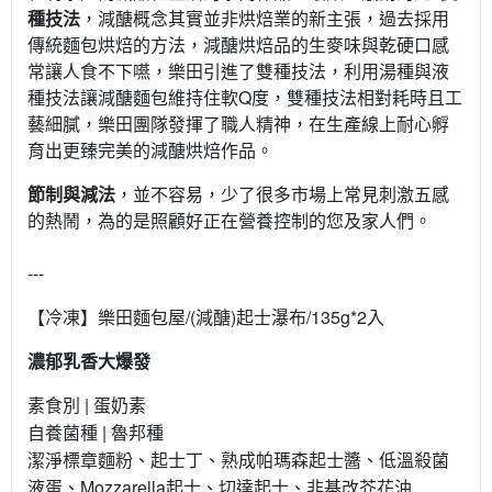
種技法
，減醣概念其實並非烘焙業的新主張，過去採用
傳統麵包烘焙的方法，減醣烘焙品的生麥味與乾硬口感
常讓人食不下嚥，樂田引進了雙種技法，利用湯種與液
種技法讓減醣麵包維持住軟Q度，雙種技法相對耗時且工
藝細膩，樂田團隊發揮了職人精神，在生產線上耐心孵
育出更臻完美的減醣烘焙作品。
節制與減法
，並不容易，少了很多市場上常見刺激五感
的熱鬧，為的是照顧好正在營養控制的您及家人們。
---
【冷凍】樂田麵包屋/(減醣)起士瀑布/135g*2入
濃郁乳香大爆發
素食別 | 蛋奶素
自養菌種 | 魯邦種
潔淨標章麵粉、起士丁、熟成帕瑪森起士醬、低溫殺菌
液蛋、Mozzarella起士、切達起士、非基改芥花油