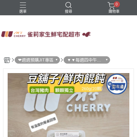
0
選單
搜尋
購物車
四方鮮乳
火鍋
稻屋芽漿
豆舖子豆漿饅頭
雀莉家自有品牌
❤週週預購JIT專區
▼▼每週四中午結
單 ▼▼