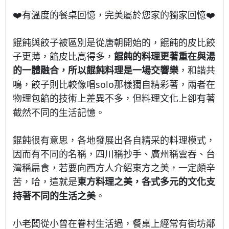
❤️
有溫度的餐桌回憶，完美屬於您家的獨家回憶
❤️
餛飩與餃子被區別是從唐朝開始的，餛飩的皮比餃
子更薄，餡皮比高得多，
餛飩的料理更著重在與湯
的一體融合，所以餛飩料理是一場交響樂
，和諧共
solo
鳴，餃子則比較像唱
那樣獨自精彩著，兩者在
物理包餡的技術上差異不多，但料理文化上卻有著
截然不同的生活記憶。
餛飩很有意思，各地發展出各自精采的料理模式，
因而有不同的名稱，四川稱抄手、廣州稱雲吞、台
灣稱扁食，若要向西方人介紹東方之美，一定頗辛
苦，哈，這就是
東方料理之美，各式多元的文化支
持著不同的生活之美
。
小老闆從小曾在眷村生活過，餐桌上經常有街坊鄰