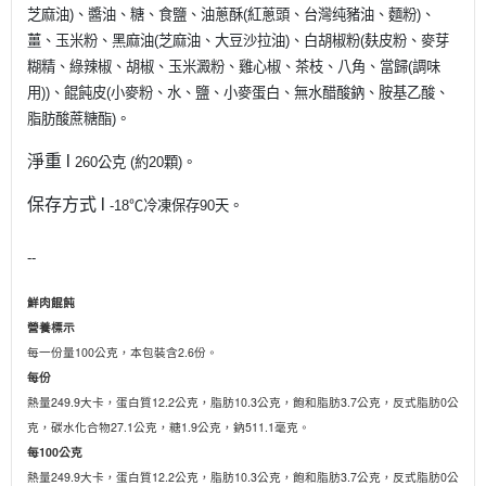
芝麻油)、醬油、糖、食鹽、油蔥酥(紅蔥頭、台灣纯豬油、麵粉)、
薑、玉米粉、黑麻油(芝麻油、大豆沙拉油)、白胡椒粉(麸皮粉、麥芽
糊精、綠辣椒、胡椒、玉米澱粉、雞心椒、茶枝、八角、當歸(調味
用))、餛飩皮(小麥粉、水、鹽、小麥蛋白、無水醋酸鈉、胺基乙酸、
脂肪酸蔗糖酯)。
淨重 l
260公克 (約20顆)。
保存方式 l
-18℃冷凍保存90天。
--
鮮肉餛飩
營養標示
每一份量100公克，本包裝含2.6份。
每份
熱量249.9大卡，蛋白質12.2公克，脂肪10.3公克，飽和脂肪3.7公克，反式脂肪0公
克，碳水化合物27.1公克，糖1.9公克，鈉511.1毫克。
每100公克
熱量249.9大卡，蛋白質12.2公克，脂肪10.3公克，飽和脂肪3.7公克，反式脂肪0公