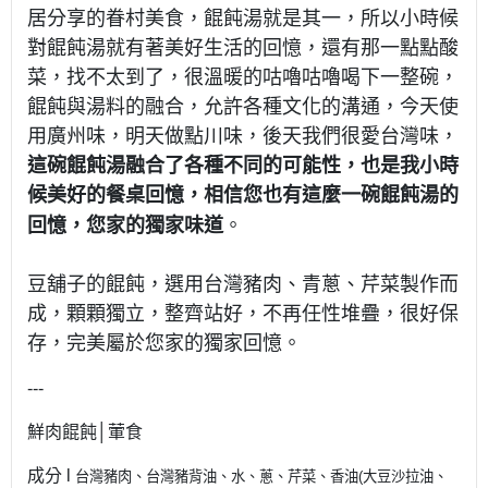
居分享的眷村美食，餛飩湯就是其一，所以小時候
對餛飩湯就有著美好生活的回憶，還有那一點點酸
菜，找不太到了，很溫暖的咕嚕咕嚕喝下一整碗，
餛飩與湯料的融合，允許各種文化的溝通，今天使
用廣州味，明天做點川味，後天我們很愛台灣味，
這碗餛飩湯融合了各種不同的可能性，也是我小時
候美好的餐桌回憶，相信您也有這麼一碗餛飩湯的
回憶，您家的獨家味道
。
豆舖子的餛飩，選用台灣豬肉、青蔥、芹菜製作而
成，顆顆獨立，整齊站好，不再任性堆疊，很好保
存，完美屬於您家的獨家回憶。
---
鮮肉餛飩│葷食
成分 l
台灣豬肉、台灣豬背油、水、蔥、芹菜、香油(大豆沙拉油、