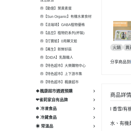
悅性飲食
㊃【勤億】葉黃素蛋
㊃【Sun Organic】有機水果食材
㊃【法瑞琦】GABA植物優格
㊃【品豆】植物奶系列(杯裝)
㊃【打寶蛤】0用藥文蛤
火鍋
異
㊃【萬生】新鮮好菇
㊃【DIDA】乳酪職人
分享商品到
㊃【特色超市】大樂購物中心
㊃【特色超市】上下游市集
㊃【特色超市】楓康超市
🍀楓康超市週週預購
商品詳
❤雀莉家自有品牌
❄ 冷凍食品
l 香雪/有
❄ 冷藏食品
水、有機黃
☀ 常溫品