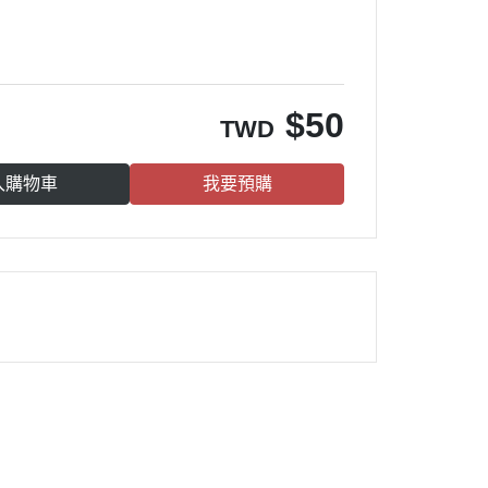
$
50
TWD
入購物車
我要預購
雀莉到家
®
：