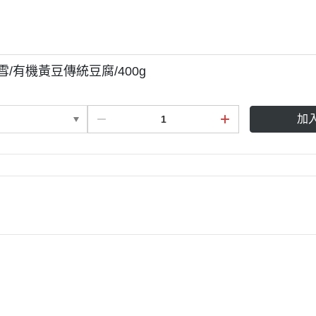
雪/有機黃豆傳統豆腐/400g
加