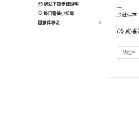
📦 網站下單步驟說明
---
♡ 每日營養小知識
冷藏保存
🅱️夥伴專區
(冷藏)香
-請選擇-