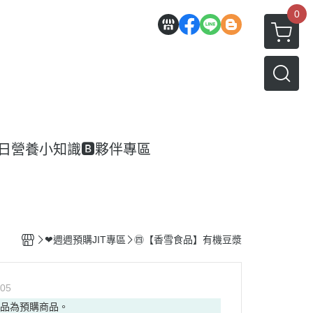
0
每日營養小知識
🅱️夥伴專區
❤週週預購JIT專區
㊃【香雪食品】有機豆漿
05
商品為預購商品。