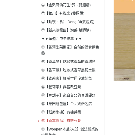
㊁【金弘麻油花生行】(雙週購)
㊁【銀川】有機米 (雙週購)
㊁【動筷。食】 Dong Di(雙週購)
㊁【新來源醬園】泡菜(雙週購)
▼▼每週四中午結單 ▼▼
㊃【雀莉生菜到家】自然的蔬食調色
盤
㊃【香草豬】吃歐式香草的香甜豬
㊃【香草雞】吃歐式香草黑羽土雞
㊃【雀莉家】挪威空運冷藏鮭魚
㊃【雀莉家】非基改豆漿
㊃【豆舖子】來自台北的豆漿饅頭
㊃【樂田麵包屋】台北烘焙名店
㊃【稻屋生機】有機芽漿
㊃【香雪食品】有機豆漿
㊃【Woopen木盆沙拉】減法餐桌的