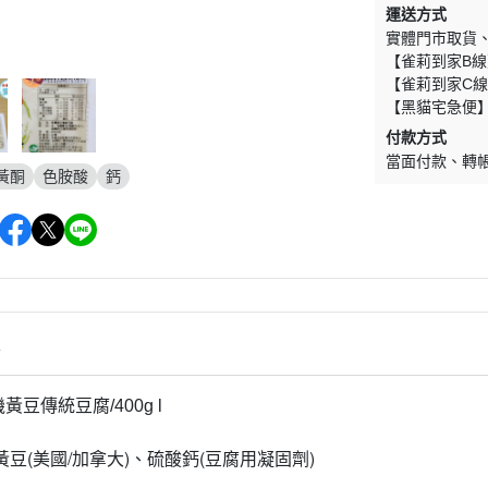
運送方式
實體門市取貨
【雀莉到家B線
【雀莉到家C線
【黑貓宅急便
付款方式
當面付款
轉
黃酮
色胺酸
鈣
情
機黃豆傳統豆腐/400g l
豆(美國/加拿大)、硫酸鈣(豆腐用凝固劑)