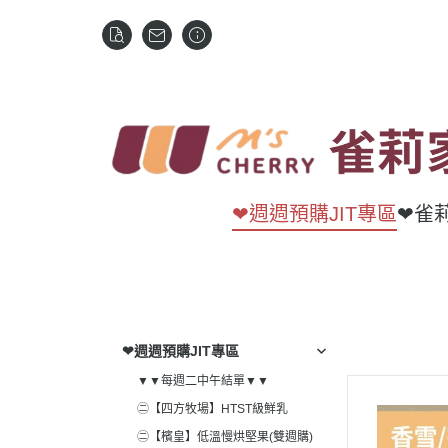
❤週週預購JIT專區
❤雀
❤週週預購JIT專區
▼▼每週二中午結單▼▼
㊁【四方牧場】HTST級鮮乳
㊁【檳皇】低溫慢烘堅果(雙週購)