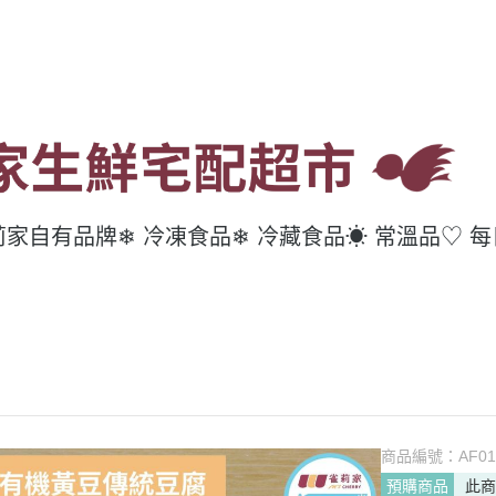
莉家自有品牌
❄ 冷凍食品
❄ 冷藏食品
☀ 常溫品
♡ 
商品編號：
AF01
預購商品
此