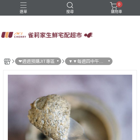
0
選單
搜尋
購物車
四方鮮乳
火鍋
稻屋芽漿
豆舖子豆漿饅頭
雀莉家自有品牌
❤週週預購JIT專區
▼▼每週四中午結
單 ▼▼