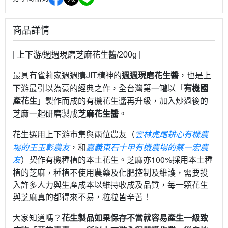
商品詳情
| 上下游/週週現磨芝麻花生醬/200g |
最具有雀莉家週週購JIT精神的
週週現磨花生醬
，也是上
下游最引以為豪的經典之作，全台灣第一罐以「
有機國
產花生
」製作而成的有機花生醬再升級，加入炒過後的
芝麻一起研磨製成
芝麻花生醬
。
花生選用上下游市集與兩位農友（
雲林虎尾耕心有機農
場的王玉彰農友
，和
嘉義東石十甲有機農場的蔡一宏農
友
）契作有機種植的本土花生。芝麻亦100%採用本土種
植的芝麻，
種植不使用農藥及化肥控制及維護，需要投
入許多人力與生產成本以維持收成及品質，每一顆花生
與芝麻真的都得來不易，粒粒皆辛苦！
大家知道嗎？
花生製品如果保存不當就容易產生一級致