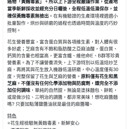
癌物「黃麴毒素」。所以
上下游全程嚴謹作業，從產地
當季新鮮採收並經充分日曬後，全程低溫低濕保存，並
確保黃麴毒素無檢出
。在有機驗證的生產環境裡週週小
批量製作，烘炒與研磨的過程也透過時間與溫度的巧妙
控制。
花生營養豐富，富含蛋白質與各項維生素，對人體有很
多好處；芝麻含有不飽和脂肪酸之亞麻油酸，蛋白質、
鈣質的含量也相當高，更富含鐵、維他命E、B群等珍貴
營養素。為了不讓營養流失，上下游特別以低溫焙炒芝
麻，再將其與花生放入機器低溫研磨，中心溫度僅有30
度，完整保留了花生與芝麻的營養。
原料僅有花生和黑
芝麻，不僅沒有任何化學添加物與防腐劑，還完全不添
加任何調味
，單純的自然甜，無論是塗抹麵包、餅乾，
或是做沙拉、三明治的調醬，都非常美味！想吃麻醬麵
嗎? 只要加點薄鹽醬油就是最佳的麻醬囉~
特色
⭐花生經檢驗無黃麴毒素，新鮮安心