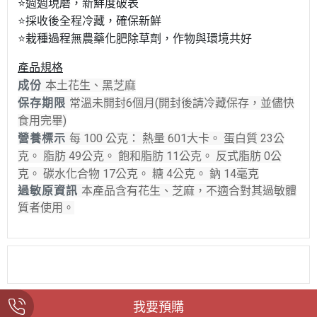
⭐週週現磨，新鮮度破表
⭐
採收後全程冷藏，確保新鮮
⭐
栽種過程無農藥化肥除草劑，作物與環境共好
產品規格
成份
本土花生、黑芝麻
保存期限
常溫未開封6個月(開封後請冷藏保存
，並儘快
食用完畢)
營養標示
每 100 公克： 熱量 601大卡。 蛋白質 23公
克。 脂肪 49公克。 飽和脂肪 11公克。 反式脂肪 0公
克。 碳水化合物 17公克。 糖 4公克。 鈉 14毫克
過敏原資訊
本產品含有花生、芝麻，不適合對其過敏體
質者使用。
我要預購