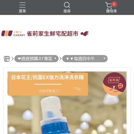
0
選單
搜尋
購物車
四方鮮乳
火鍋
稻屋芽漿
豆舖子豆漿饅頭
雀莉家自有品牌
❤週週預購JIT專區
▼▼每週四中午結
單 ▼▼