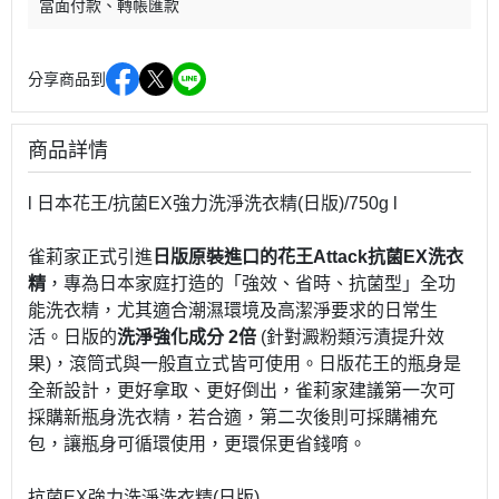
當面付款
轉帳匯款
分享商品到
商品詳情
l
日本花王/抗菌EX強力洗淨洗衣精(日版)/750g l
雀莉家正式引進
日版原裝進口的花王Attack抗菌EX洗衣
精
，專為日本家庭打造的「強效、省時、抗菌型」全功
能洗衣精，尤其適合潮濕環境及高潔淨要求的日常生
活。日版的
洗淨強化成分 2倍
(針對澱粉類污漬提升效
果)，滾筒式與一般直立式皆可使用。日版花王的瓶身是
全新設計，更好拿取、更好倒出，雀莉家建議第一次可
採購新瓶身洗衣精，若合適，第二次後則可採購補充
包，讓瓶身可循環使用，更環保更省錢唷。
抗菌EX強力洗淨洗衣精(日版)