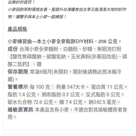
出美妙的音符！
小麥田耐旱對環境友善，是提升台灣糧食自主率又能清潔大地的好作
物！讓雙手與本土小麥一起練習！
產品規格
小麥練習曲—本土小麥全麥鬆餅DIY材料，206 公克。
成份
台灣小麥全麥麵粉、白麵粉、砂糖、無鋁泡打粉
【酸性焦磷酸鈉、碳酸氫鈉、玉米澱粉(非基因改造)、磷
酸二氫鈣】、鹽
保存期限
常溫6個月(未開封，開封後請務必放冰箱冷
藏)。
營養標示
每 100 克： 熱量 347大卡。 蛋白質 11 公克。
脂肪 1.4 公克。 飽和脂肪 0.3 公克。 反式脂肪 0 公克。
碳水化合物 72.6 公克。 糖 7.4 公克。 鈉342.5 毫克。
過敏原資訊
本產品含有小麥，不適合對其過敏體質者食
用。