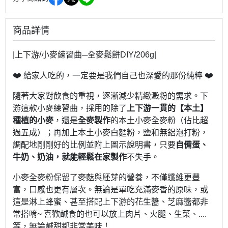
商品詳情
|上下游/小麥練習曲─全麥鬆餅DIY/206g|
❤️
❤️
給家人吃的，一定要是我們自己也深愛的那份純粹
隨著大家對飲食的重視，逐漸減少精緻澱粉的需求。下
游這款小麥練習曲，採用的除了
上下游一貫的【本土】
種植的小麥
，還是
全麥製作
的本土小麥全麥粉（佔比超
過五成）；再加上本土小麥白麵粉，鹽和無鋁泡打粉，
調配地剛剛好的比例並附上圖示說明書，只要
自備蛋、
牛奶、奶油，就能輕鬆在家製作
不失手。
小麥全麥粉保留了麥麩與胚芽的營養，不僅纖維更豐
富，口感也更有層次。無論是單吃充滿麥香的原味，或
這是淋上蜂蜜、甚至搭配上下游的花生醬、芝麻醬都非
常搭唷~ 喜歡鹹食的也可以放上肉片、火腿、生菜、....
等，無論鹹甜都非常美味！