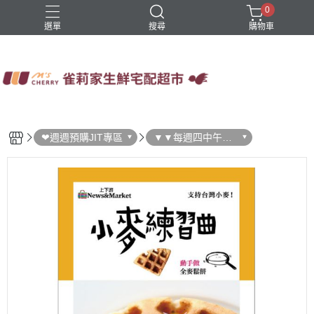
0
選單
搜尋
購物車
四方鮮乳
火鍋
稻屋芽漿
豆舖子豆漿饅頭
雀莉家自有品牌
❤週週預購JIT專區
▼▼每週四中午結
單 ▼▼