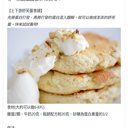
【上下游
舒芙蕾
食譜】
先將蛋白打發，再將打發的蛋白混入麵糊，就可以做成澎澎的舒芙
蕾。快來試試看吧!
食材(大約可以做6-8片):
雞蛋2顆、牛奶20克、鬆餅配方粉20克、砂糖為蛋白重量的1/2
作法: