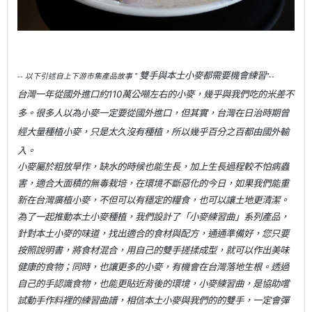
雙手與本土小麥都需要機會練習
-- 以下引述自上下游市集產品故事 "
"--
台灣一年從國外進口約110萬公噸左右的小麥，幾乎與我們吃的米差不
多。很多人以為小麥一定要從國外進口，但其實，台灣在日治時期曾
經大量種植小麥，只是太久沒有種植，所以幾乎百分之百都由國外輸
入。
小麥屬於粗放旱作，缺水的時候也能生長，加上生長過程較不怕病蟲
害，適合大面積的無毒栽培，在環境不斷惡化的今日，如果我們能重
新在台灣廣植小麥，不但可以有穩定的糧食，也可以讓土地更清潔。
為了一起推動本土小麥種植，我們設計了「小麥練習曲」系列產品，
針對本土小麥的味道，找出適合的食材與配方，通通準備好，您只要
按照說明書，將食材混合，用自己的雙手搓揉成型，就可以作出美味
健康的食物；同時，也讓更多的小麥，有機會在台灣落地生根。
透過
自己的手認識食物，也能更貼近背後的環境，小麥練習曲，是協助嚐
試動手作料裡的練習曲譜，相信本土小麥與我們的的雙手，一定會彈