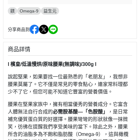
鎂
Omega-9
益生元
分享商品到
商品詳情
l 檳皇/低溫慢烘/原味腰果(無調味)/300g l
說起堅果，如果要找一位最熟悉的「老朋友」，我想非
腰果莫屬了。它不僅是常見的零食點心，連家常料理都
少不了它，但您可能不知道它豐富的營養價值。
腰果在堅果家族中，擁有相當優秀的營養成分。它富含
人體無法自行合成的
必需胺基酸—「色胺酸」
，是日常
補充優質蛋白質的好選擇。腰果彎彎的形狀就像一抹微
笑，彷彿在提醒我們享受美味的當下。除此之外，腰果
所含的油脂多為不飽和脂肪酸（Omega-9），這與橄欖