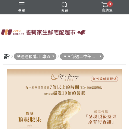
0
選單
搜尋
購物車
四方鮮乳
火鍋
稻屋芽漿
豆舖子豆漿饅頭
雀莉家自有品牌
❤週週預購JIT專區
▼▼每週二中午結
單▼▼