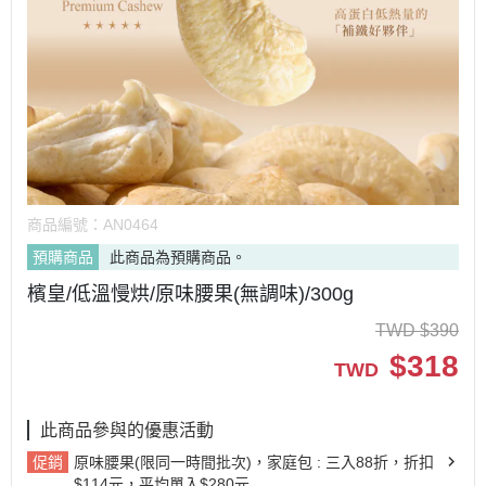
商品編號：
AN0464
預購商品
此商品為預購商品。
檳皇/低溫慢烘/原味腰果(無調味)/300g
TWD
$
390
$
318
TWD
此商品參與的優惠活動
促銷
原味腰果(限同一時間批次)，家庭包 : 三入88折，折扣
$114元，平均單入$280元