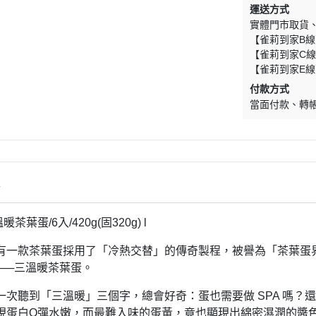
運送方式
實體門市取貨
【雀莉到家B線
【雀莉到家C線
【雀莉到家E線
付款方式
當面付款
轉
情
暖茶葉蛋/6入/420g(固320g) l
有一款茶葉蛋採用了「冷熱交替」的傳奇製程，被譽為「茶葉蛋界
-──三溫暖茶葉蛋。
一次聽到「三溫暖」三個字，總會好奇：蛋也需要做 SPA 嗎？
現蛋白Q彈水嫩，而最難入味的蛋黃，竟也顯現出綿密濕潤的醬