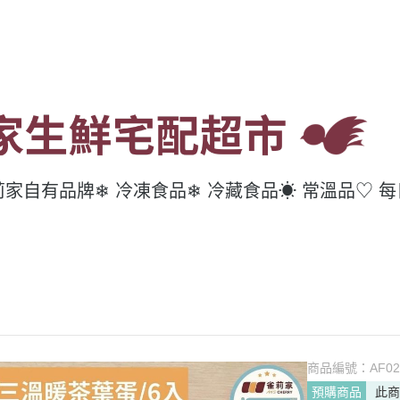
莉家自有品牌
❄ 冷凍食品
❄ 冷藏食品
☀ 常溫品
♡ 
商品編號：
AF02
預購商品
此