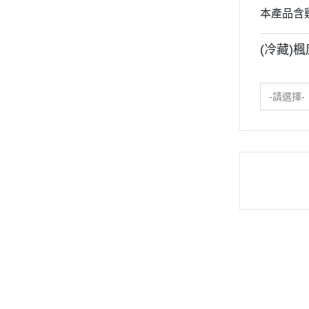
本產品含
(冷藏)楓
-請選擇-