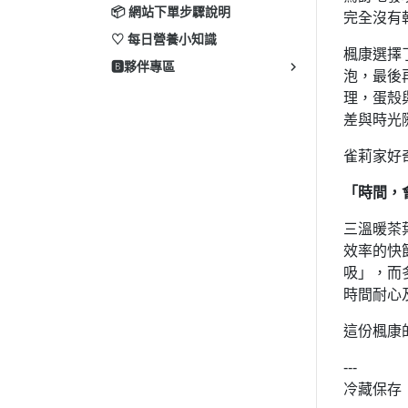
📦 網站下單步驟說明
完全沒有
♡ 每日營養小知識
楓康選擇
🅱️夥伴專區
泡，最後
理，蛋殼
差與時光
雀莉家好
「時間，
三溫暖茶
效率的快
吸」，而
時間耐心
這份楓康
---
冷藏保存