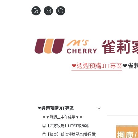
❤週週預購JIT專區
❤雀
❤週週預購JIT專區
▼▼每週二中午結單▼▼
㊁【四方牧場】HTST級鮮乳
㊁【檳皇】低溫慢烘堅果(雙週購)