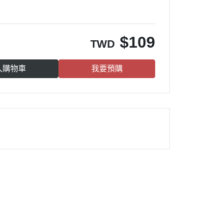
$
109
TWD
入購物車
我要預購
雀莉到家
®
：
週一 高雄
週三 台南