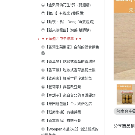
㊁【金弘麻油花生行】(雙週購)
㊁【銀川】有機米 (雙週購)
㊁【動筷。食】 Dong Di(雙週購)
㊁【新來源醬園】泡菜(雙週購)
▼▼每週四中午結單 ▼▼
㊃【雀莉生菜到家】自然的蔬食調色
盤
㊃【香草豬】吃歐式香草的香甜豬
㊃【香草雞】吃歐式香草黑羽土雞
㊃【雀莉家】挪威空運冷藏鮭魚
㊃【雀莉家】非基改豆漿
㊃【豆舖子】來自台北的豆漿饅頭
㊃【樂田麵包屋】台北烘焙名店
台南台中
㊃【稻屋生機】有機芽漿
㊃【香雪食品】有機豆漿
分享商品到
㊃【Woopen木盆沙拉】減法餐桌的