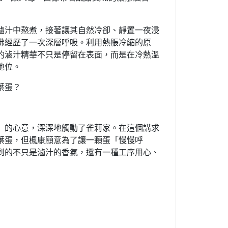
滷汁中熬煮，接著讓其自然冷卻、靜置一夜浸
彿經歷了一次深層呼吸。利用熱脹冷縮的原
的滷汁精華不只是停留在表面，而是在冷熱溫
地位。
葉蛋？
」的心意，深深地觸動了雀莉家。在這個講求
葉蛋，但楓康願意為了讓一顆蛋「慢慢呼
到的不只是滷汁的香氣，還有一種工序用心、