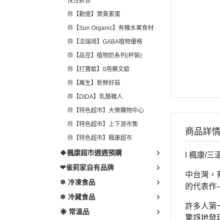
悅性飲食
㊃【勤億】葉黃素蛋
㊃【Sun Organic】有機水果食材
㊃【法瑞琦】GABA植物優格
㊃【品豆】植物奶系列(杯裝)
㊃【打寶蛤】0用藥文蛤
㊃【萬生】新鮮好菇
㊃【DIDA】乳酪職人
㊃【特色超市】大樂購物中心
㊃【特色超市】上下游市集
商品詳
㊃【特色超市】楓康超市
🍀楓康超市週週預購
l 楓康/三溫
❤雀莉家自有品牌
中台灣，
❄ 冷凍食品
的代表作
❄ 冷藏食品
許多人第
☀ 常溫品
驚訝地發