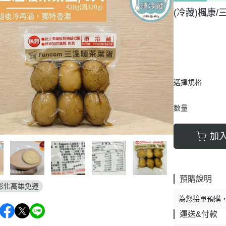
(冷藏)楓康/三
選擇規格
數量
加
預購說明
彰化高雄免運
為您接單預購
運送&付款