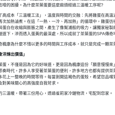
乾噎的困擾。為什麼茶葉蛋要這麼麻煩經過三溫暖工序呢?
了高成本「三溫暖工法」，溫度與時間的交融：先將雞蛋在高溫
再次加熱滷煮。在這「一熱、一冷、再加熱」的循環中，雞蛋彷
與蛋白在收縮與膨脹之間，產生了像幫浦般的吸力，讓獨家秘製
隧道下，滲而透入蛋黃的最深處，所以成就了茶葉蛋的SPA傳奇
奇楓康為什麼不惜以更多的時間與工序成本，就只是完成一顆茶
會淬煉出價值」
葉蛋，不僅是因為它的好味道，更是因為楓康這份「願意慢慢來
節奏時代，許多人享受著茶葉蛋的便利，許多地方也都有提供茶
多花上一整晚的時間等待。每當剝開這褐色的蛋殼，希望您品嚐
及對美味關心的高強度自我苛求。
的三溫暖，帶著三份用心，透過雀莉家冷鏈物流，宅配到您家。