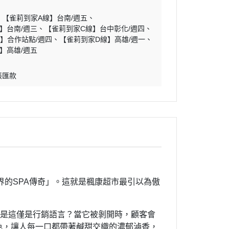
【雀莉到家A線】台南/週五
】台南/週三
【雀莉到家C線】台中彰化/週四
】合作站點/週四
【雀莉到家D線】高雄/週一
】高雄/週五
帳匯款
的SPA傳奇」。這就是楓康超市最引以為傲
還是這僅是行銷語言？當它被剝開時，顧客會
色，讓人每一口都帶著鹹甜交織的濃郁滷香，