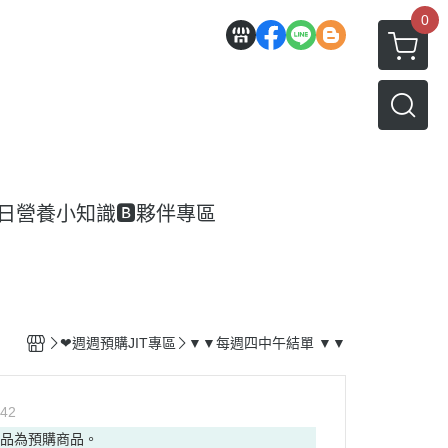
0
每日營養小知識
🅱️夥伴專區
❤週週預購JIT專區
▼▼每週四中午結單 ▼▼
42
商品為預購商品。