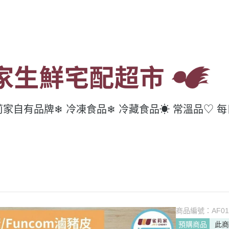
莉家自有品牌
❄ 冷凍食品
❄ 冷藏食品
☀ 常溫品
♡ 
商品編號：
AF01
預購商品
此