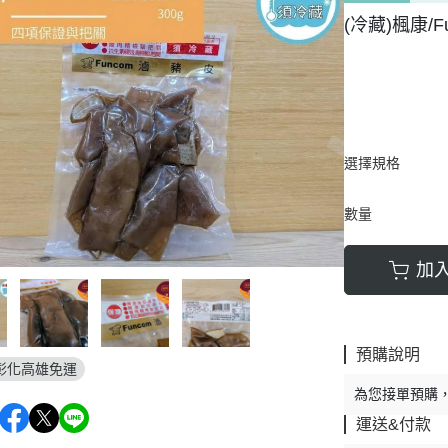
(冷藏)楓康/F
選擇規格
數量
加
預購說明
彰化高雄免運
為您接單預購
運送&付款