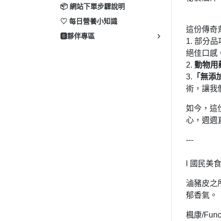
📦 網站下單步驟說明
♡ 每日營養小知識
這份傳奇
🅱️夥伴專區
1. 部分
絕佳口感
2.
動物用
3.
「無添
術，讓我
如今，這
心，週週
---
l 國民美食
滷豬皮之
郁香氣。
楓康/F