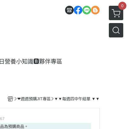
0
每日營養小知識
🅱️夥伴專區
❤週週預購JIT專區
▼▼每週四中午結單 ▼▼
67
商品為預購商品。