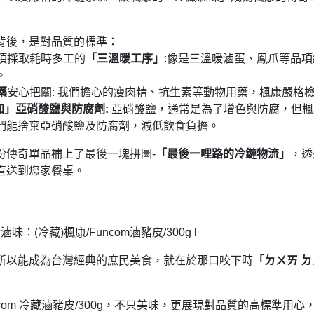
背後，是對品質的標準：
品項採取耗時多工的
「三溫暖工序」
:像是三溫暖滷蛋、鳳爪等品項
。
藥
安心把關: 我們擔心的
瘦肉精、抗生素
等動物用藥，楓康嚴格
加」亞硝酸鹽與防腐劑:
亞硝酸鹽，通常是為了增色與防腐，但楓
們能捨棄亞硝酸鹽及防腐劑，減低飲食負擔。
份傳奇單品補上了最後一塊拼圖-
「最後一哩路的冷鏈物流」
，透
直送到您家餐桌。
滷味：(冷藏)楓康/Funcom滷豬皮/300g l
所以能成為台灣經典的庶民美食，就在於那口咬下時
「ㄉㄨㄞ 
uncom 冷藏滷豬皮/300g，不只美味，更展現對品質的高標準