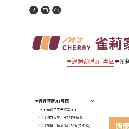
❤週週預購JIT專區
❤雀
❤週週預購JIT專區
▼▼每週二中午結單▼▼
㊁【四方牧場】HTST級鮮乳
㊁【檳皇】低溫慢烘堅果(雙週購)