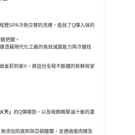
經歷SPA冷熱交替的洗禮，造就了Q彈入味的
檢驗把關。
康憑藉現代化工廠的高效滅菌能力與冷鏈技
過雀莉到家®，將這份全程不斷鏈的新鮮與安
ㄉㄨㄞ」
的Q彈嚼勁，以及吸飽精華滷汁後的濃
用心，無添加防腐劑與亞硝酸鹽，並通過瘦肉精及