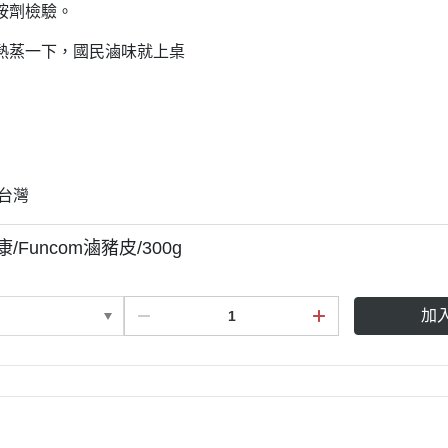
胺劑檢驗。
熱蒸一下，國民滷味就上桌
:台灣
康/Funcom滷豬皮/300g
加