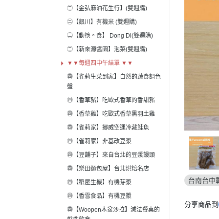
㊁【金弘麻油花生行】(雙週購)
㊁【銀川】有機米 (雙週購)
㊁【動筷。食】 Dong Di(雙週購)
㊁【新來源醬園】泡菜(雙週購)
▼▼每週四中午結單 ▼▼
㊃【雀莉生菜到家】自然的蔬食調色
盤
㊃【香草豬】吃歐式香草的香甜豬
㊃【香草雞】吃歐式香草黑羽土雞
㊃【雀莉家】挪威空運冷藏鮭魚
㊃【雀莉家】非基改豆漿
㊃【豆舖子】來自台北的豆漿饅頭
㊃【樂田麵包屋】台北烘焙名店
台南台中
㊃【稻屋生機】有機芽漿
㊃【香雪食品】有機豆漿
分享商品到
㊃【Woopen木盆沙拉】減法餐桌的