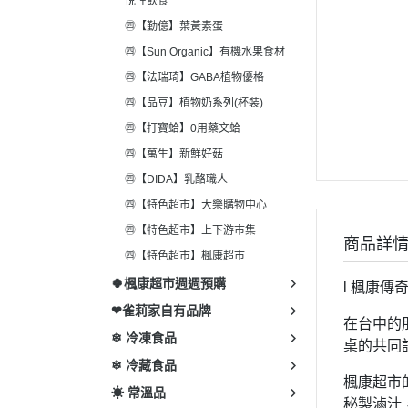
悅性飲食
㊃【勤億】葉黃素蛋
㊃【Sun Organic】有機水果食材
㊃【法瑞琦】GABA植物優格
㊃【品豆】植物奶系列(杯裝)
㊃【打寶蛤】0用藥文蛤
㊃【萬生】新鮮好菇
㊃【DIDA】乳酪職人
㊃【特色超市】大樂購物中心
㊃【特色超市】上下游市集
商品詳
㊃【特色超市】楓康超市
🍀楓康超市週週預購
l 楓康傳
❤雀莉家自有品牌
在台中的
❄ 冷凍食品
桌的共同
❄ 冷藏食品
楓康超市
☀ 常溫品
秘製滷汁