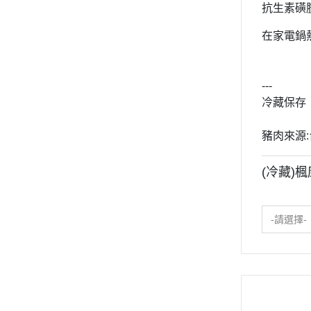
抗生素磺
在家電鍋
---
冷藏保存
豬肉來源
(冷藏)楓
-請選擇-