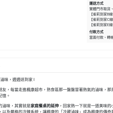
運送方式
實體門市取貨
【雀莉到家B線
【雀莉到家C線
【雀莉到家E線
付款方式
當面付款
轉
情
奇滷味，週週送到家 l
朋友，每當走進楓康超市，熟食區那一盤盤冒著熱氣的滷味，那
記憶。
的滷味，其實就是
家庭餐桌的延伸
，回家熱一下就是一道美味的
，以及嚴格的冷鏈系統，讓楓康的「冷藏滷味」成為楓康的傳奇