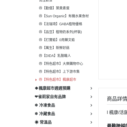
悅性飲食
㊃【勤億】葉黃素蛋
㊃【Sun Organic】有機水果食材
㊃【法瑞琦】GABA植物優格
㊃【品豆】植物奶系列(杯裝)
㊃【打寶蛤】0用藥文蛤
㊃【萬生】新鮮好菇
㊃【DIDA】乳酪職人
㊃【特色超市】大樂購物中心
㊃【特色超市】上下游市集
㊃【特色超市】楓康超市
🍀楓康超市週週預購
❤雀莉家自有品牌
商品詳
❄ 冷凍食品
l 楓康/活
❄ 冷藏食品
☀ 常溫品
最難跨越