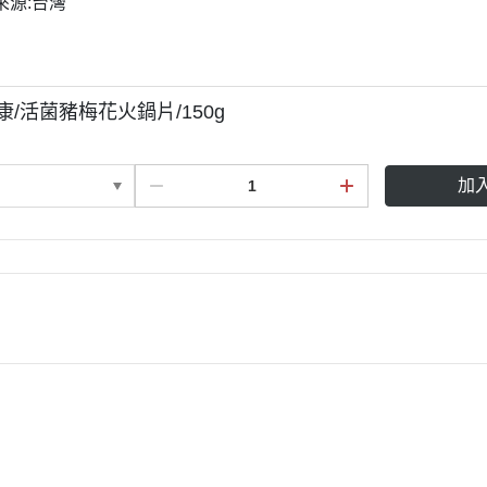
來源:台灣
康/活菌豬梅花火鍋片/150g
加