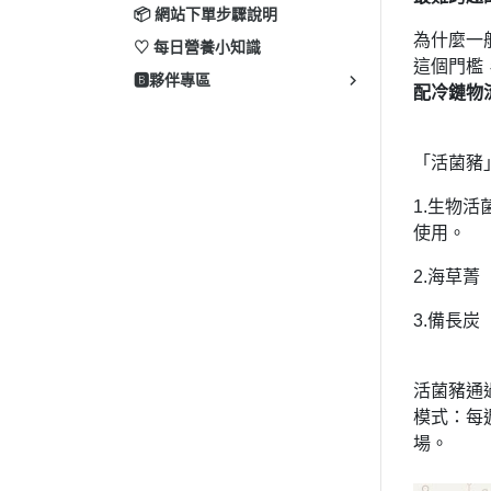
📦 網站下單步驟說明
為什麼一
♡ 每日營養小知識
這個門檻
🅱️夥伴專區
配冷鏈物
「活菌豬
1.生物活
使用。
2.海草
3.備長
活菌豬通
模式：每
場。