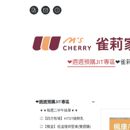
❤週週預購JIT專區
❤雀
❤週週預購JIT專區
▼▼每週二中午結單▼▼
㊁【四方牧場】HTST級鮮乳
㊁【檳皇】低溫慢烘堅果(雙週購)