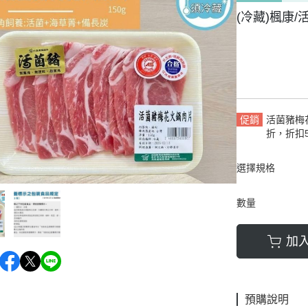
(冷藏)楓康/
促銷
活菌豬梅花
折，折扣5
選擇規格
數量
加
預購說明