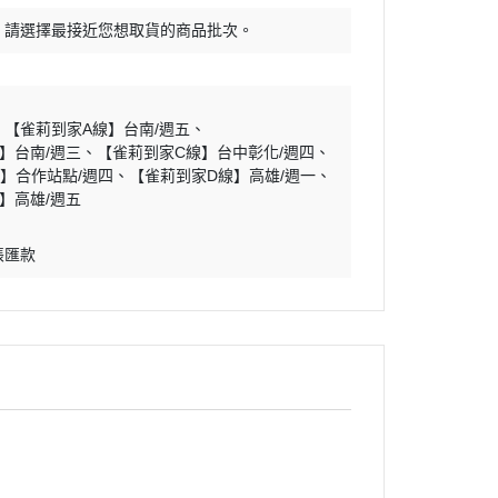
，請選擇最接近您想取貨的商品批次。
【雀莉到家A線】台南/週五
】台南/週三
【雀莉到家C線】台中彰化/週四
】合作站點/週四
【雀莉到家D線】高雄/週一
】高雄/週五
帳匯款