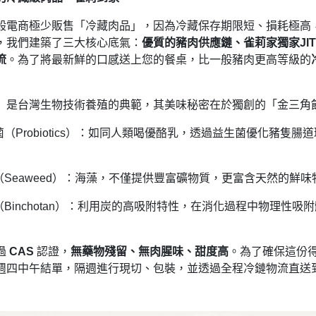
般電商極少販售「冷藏肉品」，因為冷藏保存期限短、損耗極高
，我們建築了三大核心底氣：
優質的豬肉供應鏈、雀莉家獨家JI
流
。為了將最新鮮的口感送上您的餐桌，比一般豬肉更高等級的
」是台灣生物技術養殖的典範，其美味秘密在於獨創的「金三角
菌（Probiotics）：如同人類喝優酪乳，透過益生菌優化豬
菁（Seaweed）：海藻，不僅提供豐富礦物質，更富含天然的鮮
炭（Binchotan）：利用炭的高吸附特性，在消化過程中物理性
過
CAS
認證，
無藥物殘留、無肉腥味、甜度高
。為了確保這份得
週四中午結單，隔週進行現切、包裝，並透過全程冷鏈物流直送