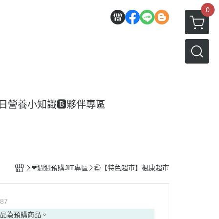
0
每日營養小知識
🅱️夥伴專區
❤週週預購JIT專區
㊃【特色超市】楓康超市
87
商品為預購商品。