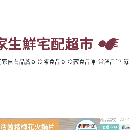
莉家自有品牌
❄ 冷凍食品
❄ 冷藏食品
☀ 常溫品
♡ 
商品編號：
AF01
預購商品
此