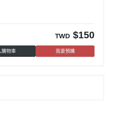
$
150
TWD
入購物車
我要預購
雀莉到家
®
：