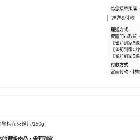
為您接單預購
運送&付款
運送方式
實體門市取貨
【雀莉到家B線
【雀莉到家C線
【雀莉到家E線
付款方式
當面付款
轉
情
菌豬梅花火鍋片/150g l
的冷藏級肉品，雀莉到家