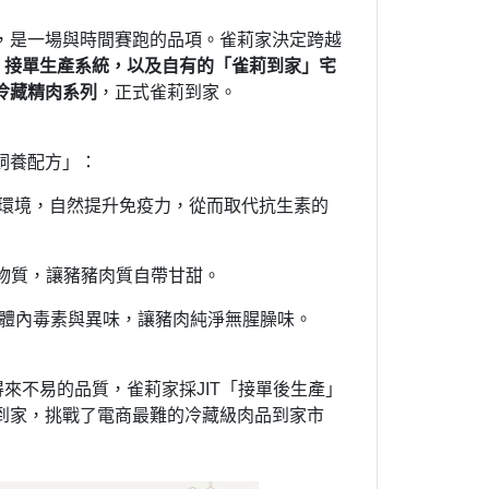
，是一場與時間賽跑的品項。雀莉家決定跨越
T 接單生產系統，以及自有的「雀莉到家」宅
冷藏精肉系列
，正式雀莉到家。
飼養配方」：
隻腸道環境，自然提升免疫力，從而取代抗生素的
味物質，讓豬豬肉質自帶甘甜。
吸附體內毒素與異味，讓豬肉純淨無腥臊味。
來不易的品質，雀莉家採JIT「接單後生產」
到家，挑戰了電商最難的冷藏級肉品到家市