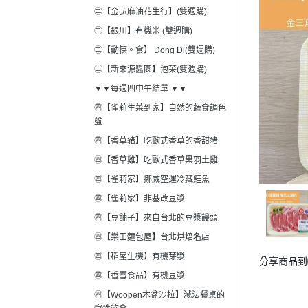
㊁【金弘麻油花生行】(雙週購)
㊁【銀川】有機米 (雙週購)
㊁【動筷。食】 Dong Di(雙週購)
㊁【新來源醬園】泡菜(雙週購)
▼▼每週四中午結單 ▼▼
㊃【雀莉生菜到家】自然的蔬食調色
盤
㊃【香草豬】吃歐式香草的香甜豬
㊃【香草雞】吃歐式香草黑羽土雞
㊃【雀莉家】挪威空運冷藏鮭魚
㊃【雀莉家】非基改豆漿
㊃【豆舖子】來自台北的豆漿饅頭
㊃【樂田麵包屋】台北烘焙名店
㊃【稻屋生機】有機芽漿
分享商品到
㊃【香雪食品】有機豆漿
㊃【Woopen木盆沙拉】減法餐桌的