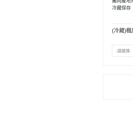
豬肉產地
冷藏保存
(冷藏)楓
-請選擇-