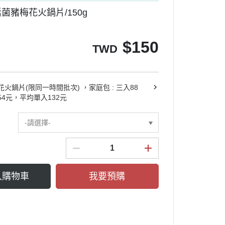
活菌豬梅花火鍋片/150g
$
150
TWD
火鍋片(限同一時間批次) ，家庭包 : 三入88
4元，平均單入132元
-請選擇-
入購物車
我要預購