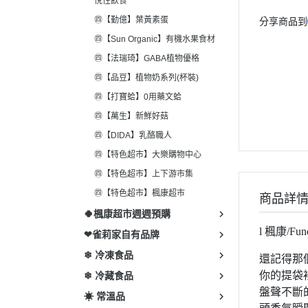
悅性飲食
㊃【勤億】葉黃素蛋
分享商品到
㊃【Sun Organic】有機水果食材
㊃【法瑞琦】GABA植物優格
㊃【品豆】植物奶系列(杯裝)
㊃【打寶蛤】0用藥文蛤
㊃【萬生】新鮮好菇
㊃【DIDA】乳酪職人
㊃【特色超市】大樂購物中心
㊃【特色超市】上下游市集
㊃【特色超市】楓康超市
商品詳
🍀楓康超市週週預購
l 楓康/Fun
❤雀莉家自有品牌
❄ 冷凍食品
還記得那
你的提袋
❄ 冷藏食品
盤聲不斷
☀ 常溫品