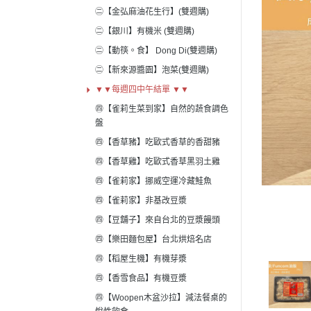
㊁【金弘麻油花生行】(雙週購)
㊁【銀川】有機米 (雙週購)
㊁【動筷。食】 Dong Di(雙週購)
㊁【新來源醬園】泡菜(雙週購)
▼▼每週四中午結單 ▼▼
㊃【雀莉生菜到家】自然的蔬食調色
盤
㊃【香草豬】吃歐式香草的香甜豬
㊃【香草雞】吃歐式香草黑羽土雞
㊃【雀莉家】挪威空運冷藏鮭魚
㊃【雀莉家】非基改豆漿
㊃【豆舖子】來自台北的豆漿饅頭
㊃【樂田麵包屋】台北烘焙名店
㊃【稻屋生機】有機芽漿
㊃【香雪食品】有機豆漿
㊃【Woopen木盆沙拉】減法餐桌的