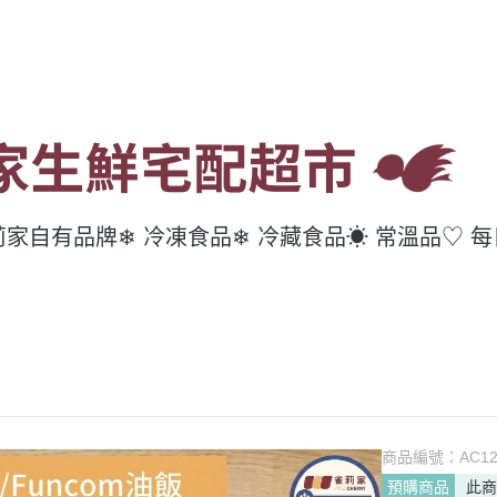
莉家自有品牌
❄ 冷凍食品
❄ 冷藏食品
☀ 常溫品
♡ 
商品編號：
AC1
預購商品
此