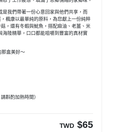
撫慰了工作疲憊、填滿了思鄉情緒的家鄉味。
成是我們帶著一份心意回家與他們共享，而
也罷，楓康以最單純的原料，為您獻上一份純粹
的香菇，還有冬蝦與魷魚，搭配麻油、老薑、米
與海陸精華，口口都能咀嚼到豐富的真材實
的那盒美好～
，請斟酌加熱時間）
$
65
TWD