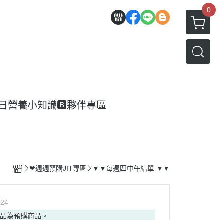
0
每日營養小知識
🅱️夥伴專區
❤週週預購JIT專區
▼▼每週四中午結單 ▼▼
224
商品為預購商品。