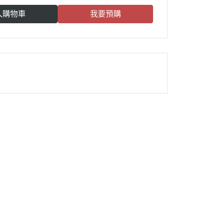
入購物車
我要預購
雀莉到家
®
：
週一 高雄
週三 台南
週四 台中、彰化
週五 台南、高雄
台南倉自取時間：
週五 下午16:00 ~ 晚上18:00