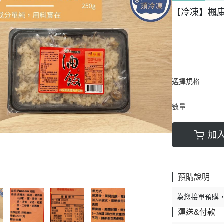
【冷凍】楓康/F
選擇規格
數量
加
預購說明
為您接單預購
運送&付款