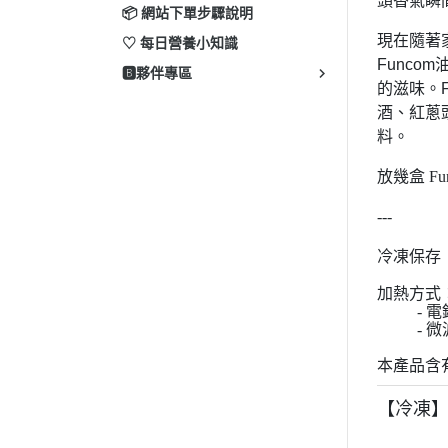
頭香氣瞬
📦 網站下單步驟說明
現在隨著
♡ 每日營養小知識
Func
🅱️夥伴專區
的滋味。
酒、紅蔥
料。
放幾盒 
---
冷凍保存
加熱方式
- 
- 
本產品含
【冷凍】楓