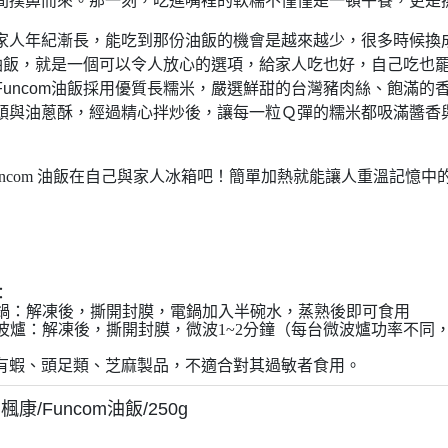
間撲鼻而來。那一刻，吃進嘴裡的軟糯不僅僅是一頓午餐，更是
家人年紀漸長，能吃到那份油飯的機會是越來越少，很多時候換
om油飯，就是一個可以令人放心的選項，給家人吃也好，自己吃
Funcom油飯採用優質長糯米，嚴選鮮甜的台灣豬肉絲、飽滿
頭與油蔥酥，經過精心拌炒後，讓每一粒Ｑ彈的糯米都吸滿醬香
Funcom 油飯在自己與家人冰箱吧！簡單加熱就能讓人重溫記憶中
：
電鍋：解凍後，撕開封膜，電鍋加入半碗水，蒸熟後即可食用
微波爐：
解凍後，撕開封膜，微波1~2分鐘（每台微波爐功率不同
有蝦、頭足類、芝麻製品，不適合對其過敏者食用。
康/Funcom油飯/250g