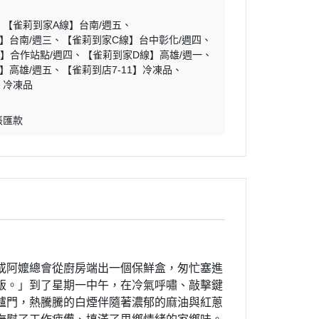
【雀莉到家A線】台南/週五
】台南/週三
【雀莉到家C線】台中彰化/週四
】合作站點/週四
【雀莉到家D線】高雄/週一
】高雄/週五
【雀莉到店7-11】冷凍品
】冷凍品
帳匯款
或阿嬤總會從廚房端出一個保鮮盒，匆忙塞進
飯。」
到了星期一中午，在冷氣呼嘯、敲擊鍵
爐門，熱騰騰的白煙伴隨著濃郁的麻油與紅蔥