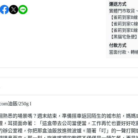
運送方式
實體門市取貨
【雀莉到家B線
【雀莉到家C線
【雀莉到家E線
【黑貓宅急便
付款方式
當面付款
轉
情
com油飯/250g l
個熟悉的場景嗎？週末結束，準備搭車返回陌生的城市前，媽媽
裡，耳提面命著：「這盒帶去公司當便當，工作再忙也要好好吃
的辦公室裡，你把那盒油飯放進微波爐。隨著「叮」的一聲打開