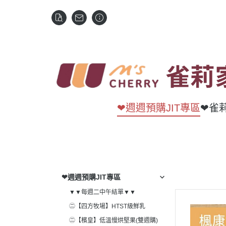
❤週週預購JIT專區
❤雀
❤週週預購JIT專區
▼▼每週二中午結單▼▼
㊁【四方牧場】HTST級鮮乳
㊁【檳皇】低溫慢烘堅果(雙週購)