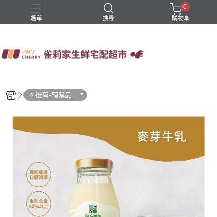
0
選單
搜尋
購物車
四方鮮乳
火鍋
稻屋芽漿
豆舖子豆漿饅頭
雀莉家自有品牌
🎉推薦-預購品