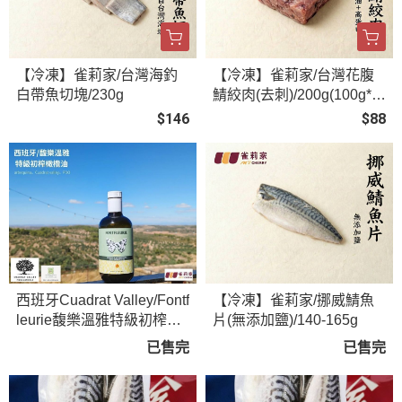
【冷凍】雀莉家/台灣海釣
【冷凍】雀莉家/台灣花腹
白帶魚切塊/230g
鯖絞肉(去刺)/200g(100g*2
片)
$146
$88
西班牙Cuadrat Valley/Fontf
【冷凍】雀莉家/挪威鯖魚
leurie馥樂溫雅特級初榨橄
片(無添加鹽)/140-165g
欖油/ 單一品種Arbequina /
已售完
已售完
PDO認證 / 500ml