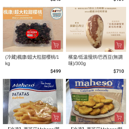
(冷藏)楓康/超大粒甜櫻桃/1
檳皇/低溫慢烘/巴西豆(無調
kg
味)/300g
$499
$710