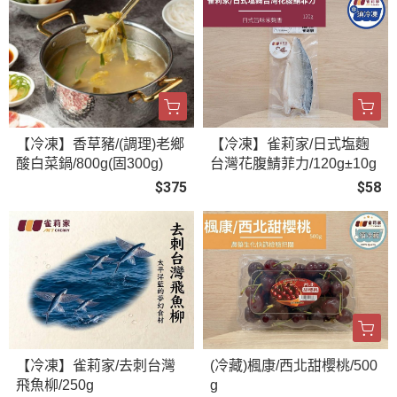
【冷凍】香草豬/(調理)老鄉
【冷凍】雀莉家/日式塩麴
酸白菜鍋/800g(固300g)
台灣花腹鯖菲力/120g±10g
$375
$58
【冷凍】雀莉家/去刺台灣
(冷藏)楓康/西北甜櫻桃/500
飛魚柳/250g
g