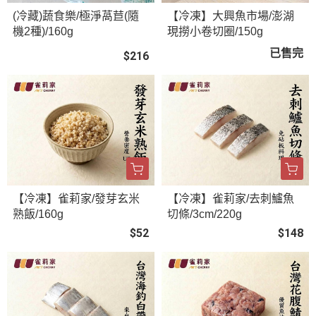
(冷藏)蔬食樂/極淨萵苣(隨
【冷凍】大興魚市場/澎湖
機2種)/160g
現撈小卷切圈/150g
已售完
$216
【冷凍】雀莉家/發芽玄米
【冷凍】雀莉家/去刺鱸魚
熟飯/160g
切條/3cm/220g
$52
$148