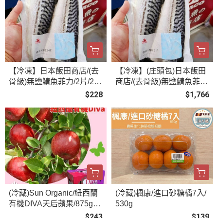
【冷凍】日本飯田商店/(去
【冷凍】(庄頭包)日本飯田
骨級)無鹽鯖魚菲力/2片/250
商店/(去骨級)無鹽鯖魚菲
g
力/2片/250g*10入
$228
$1,766
(冷藏)Sun Organic/紐西蘭
(冷藏)楓康/進口砂糖橘7入/
有機DIVA天后蘋果/875g
530g
±5%/4粒
$243
$139