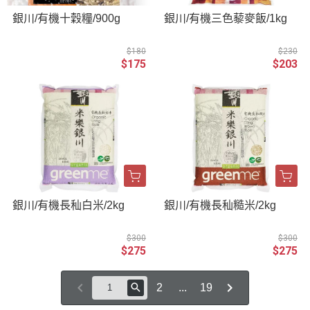
銀川/有機十穀糧/900g
銀川/有機三色藜麥飯/1kg
$180
$230
$175
$203
銀川/有機長秈白米/2kg
銀川/有機長秈糙米/2kg
$300
$300
$275
$275
2
...
19