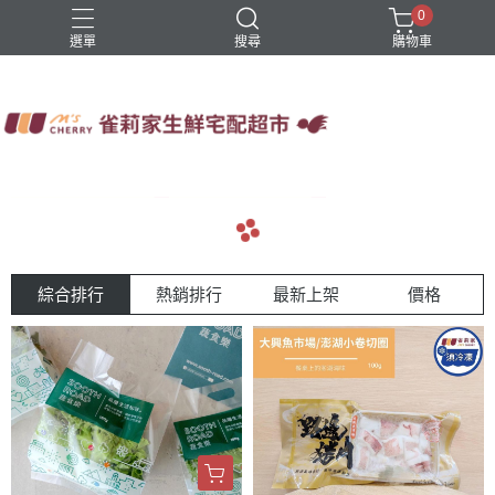
0
選單
搜尋
購物車
四方鮮乳
火鍋
稻屋芽漿
豆舖子豆漿饅頭
雀莉家自有品牌
navigate_before
navigate_next
綜合排行
熱銷排行
最新上架
價格