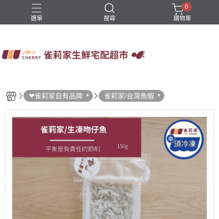
0
選單
搜尋
購物車
四方鮮乳
火鍋
稻屋芽漿
豆舖子豆漿饅頭
雀莉家自有品牌
❤雀莉家自有品牌
雀莉家/台灣魚蝦