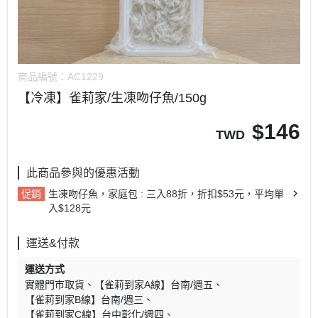
商品編號：
AC1229
【冷凍】雀莉家/生凍吻仔魚/150g
$
146
TWD
此商品參與的優惠活動
促銷
生凍吻仔魚，家庭包 : 三入88折，折扣$53元，平均單
入$128元
運送&付款
運送方式
實體門市取貨
【雀莉到家A線】台南/週五
【雀莉到家B線】台南/週三
【雀莉到家C線】台中彰化/週四