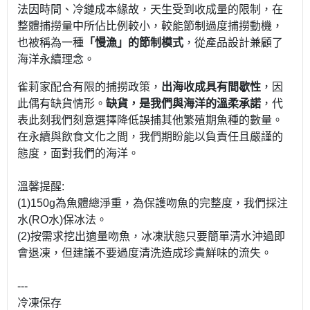
法因時間、冷鏈成本緣故，天生受到收成量的限制，在
整體捕撈量中所佔比例較小，較能節制過度捕撈動機，
也被稱為一種
「慢漁」的節制模式
，從產品設計兼顧了
海洋永續理念。
雀莉家配合有限的捕撈政策，
出海收成具有間歇性
，因
此偶有缺貨情形。
缺貨，是我們與海洋的溫柔承諾
，代
表此刻我們刻意選擇降低誤捕其他繁殖期魚種的數量。
在永續與飲食文化之間，我們期盼能以負責任且嚴謹的
態度，面對我們的海洋。
溫馨提醒:
(1)150g為魚體總淨重，為保護吻魚的完整度，我們採注
水(RO水)保冰法。
(2)按需求挖出適量吻魚，冰凍狀態只要簡單清水沖過即
會退凍，但建議不要過度清洗造成珍貴鮮味的流失。
---
冷凍保存