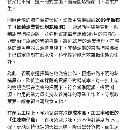
食文化不是二選一的對立面，而是能透過節制，溫柔共
生。
回顧台灣的海洋保育發展，漁政主管機關於
2009年頒布
了《魩鱙漁業管理規範原則》
，透過執照總量管制、限
制距岸捕撈距離，並強制實施每年連續3個月的禁漁期，
避開沿海魚類的繁殖盛期。將近20年的漁業治理，在嚴
格的卸魚申報與漁會自律下，非禁漁期的常態捕撈混獲
率已穩定控制在低水位，科學控管能有效兼顧生態與生
計。
為此，雀莉家選擇與在地漁會合作，拒絕來路不明的私
捕黑市，降低漁產採購的資訊不對稱成本。每一批上架
的魩鱙漁獲在漁會的把關下，符合當季配額、透明溯
源，也用商業力量支持友善海洋的專業工作者，守護政
策第一線兼顧台灣飲食文化。
在產品工序上，雀莉家選擇
冷鏈成本高，加工率較低的
「生凍吻仔魚」
，直接急速冷凍，這不僅對鮮度有所把
握，更能保持低鈉的天然原味，降低鹽分負擔。而生凍