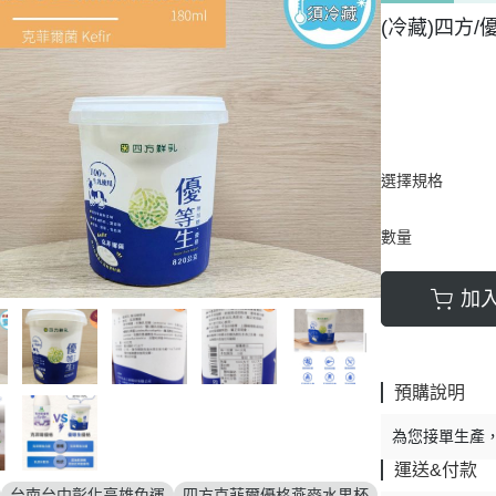
(冷藏)四方/
選擇規格
數量
加
預購說明
為您接單生產
運送&付款
台南台中彰化高雄免運
四方克菲爾優格燕麥水果杯