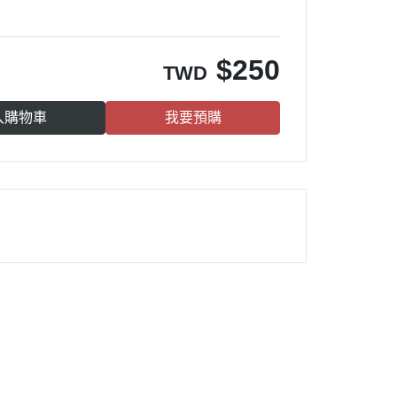
$
250
TWD
入購物車
我要預購
雀莉到家
®
：
週一 高雄
週三 台南