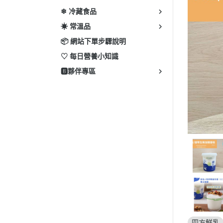
❄ 冷藏食品
☀ 常溫品
📦 網站下單步驟說明
♡ 每日營養小知識
🅱️夥伴專區
四方鮮乳