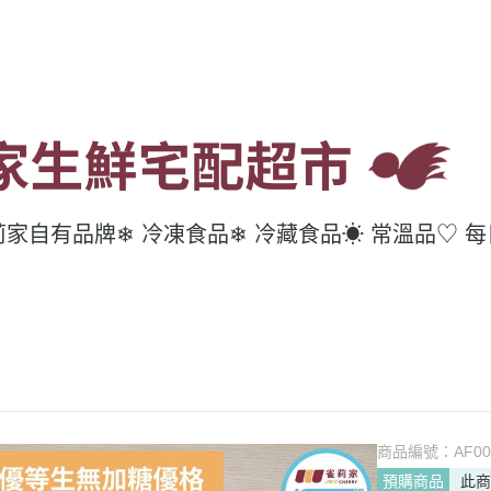
莉家自有品牌
❄ 冷凍食品
❄ 冷藏食品
☀ 常溫品
♡ 
商品編號：
AF00
預購商品
此