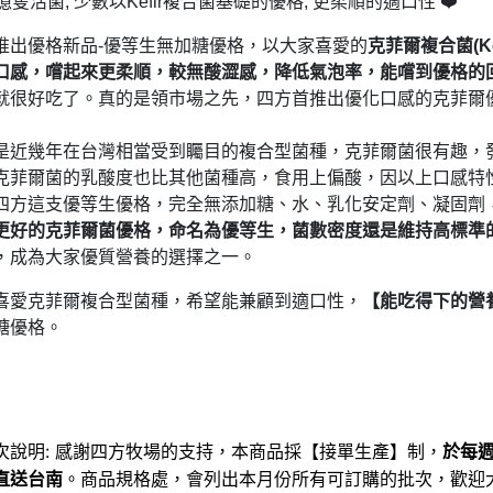
4億隻活菌, 少數以Kefir複合菌基礎的優格, 更柔順的適口性 ❤️
推出優格新品-優等生無加糖優格，以大家喜愛的
克菲爾複合菌(Ke
口感，嚐起來更柔順，較無酸澀感，降低氣泡率，能嚐到優格的
就很好吃了。真的是領市場之先，四方首推出優化口感的克菲爾
是近幾年在台灣相當受到矚目的複合型菌種，克菲爾菌很有趣，
克菲爾菌的乳酸度也比其他菌種高，食用上偏酸，因以上口感特
四方這支優等生優格，完全無添加糖、水、乳化安定劑、凝固劑
更好的克菲爾菌優格，命名為優等生，菌數密度還是維持高標準的
，成為大家優質營養的選擇之一。
喜愛克菲爾複合型菌種，希望能兼顧到適口性，
【能吃得下的營
糖優格。
批次說明: 感謝四方牧場的支持，本商品採【接單生產】制，
於每
直送台南
。商品規格處，會列出本月份所有可訂購的批次，歡迎