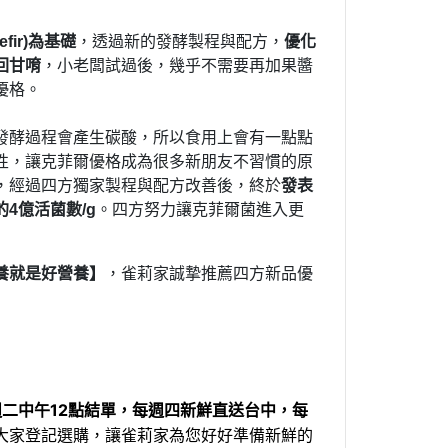
fir)為基礎
，透過新的發酵製程與配方，
優化
回甘唷
，小老闆試過後，幾乎不需要再加果醬
優格。
發酵過程會產生碳酸，所以食用上會有一點點
性，讓克菲爾優格成為很多新朋友不習慣的原
，經過四方獨家製程與配方改善後，終於
發表
4億活菌數/g
。四方努力讓克菲爾菌進入更
養就是好營養】
，雀莉家誠摯推薦四方新品優
週二中午12點結單，每週四新鮮直送台中，每
大家登記選購，讓雀莉家為您好好準備新鮮的