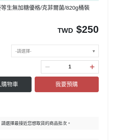
優等生無加糖優格/克菲爾菌/820g桶裝
$
250
TWD
-請選擇-
入購物車
我要預購
，請選擇最接近您想取貨的商品批次。