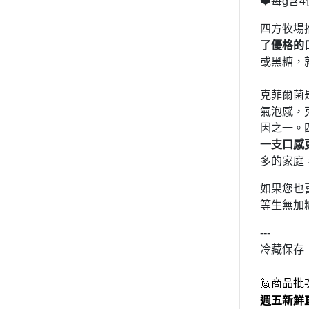
❤️每g含
四方牧場
了優格的
或黑糖，
克菲爾菌
氣泡感，
因之一。
一支口感
多的家庭
如果您也
等生無加
---
冷藏保存
🙋商品
週五新鮮