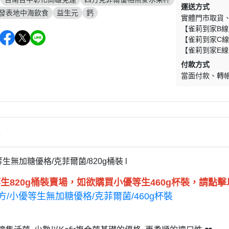
運送方式
壇發表地中海飲食
益生元
鈣
實體門市取貨
【雀莉到家B線
【雀莉到家C線
【雀莉到家E線
付款方式
當面付款
轉
情
優等生無加糖優格/克菲爾菌/820g桶裝 l
生820g桶裝賣場，如欲購買小
優等生
460g杯裝，請點
四方/小優等生無加糖優格/克菲爾菌/460g杯裝