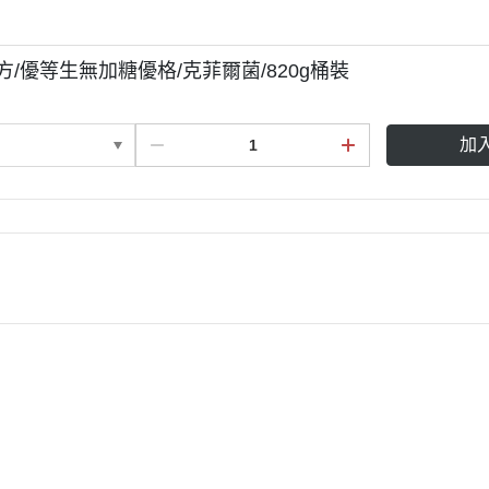
四方/優等生無加糖優格/克菲爾菌/820g桶裝
加