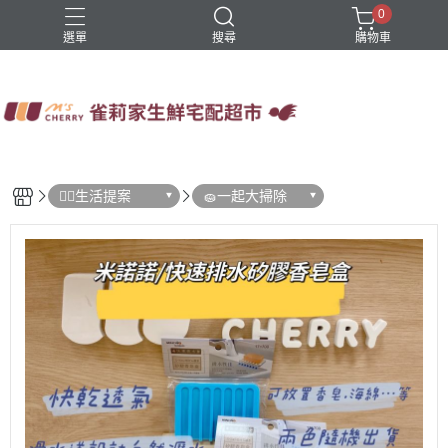
0
選單
搜尋
購物車
四方鮮乳
火鍋
稻屋芽漿
豆舖子豆漿饅頭
雀莉家自有品牌
🙋‍♀️生活提案
🧽一起大掃除