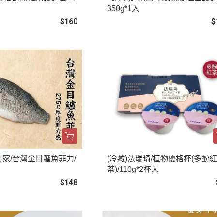
350g*1入
$160
$
家/台灣金目鱸魚菲力/
(冷藏)法瑞琦/植物優格杯(多酚紅
茶)/110g*2杯入
$148