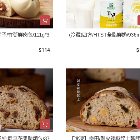
/竹筍鮮肉包/111g*3
(冷藏)四方/HTST全脂鮮奶/936m
$114
$
/伯爵無花果酸麵包/37
【冷凍】樂田/剝皮辣椒起士酸麵