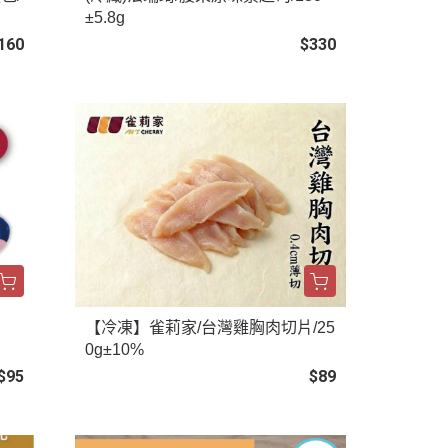
±5.8g
160
$330
【冷凍】雀莉家/台灣雞胸肉切片/25
0g±10%
$95
$89