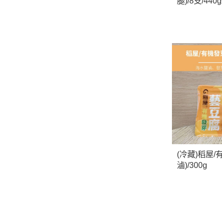
腿)/8支/440
(冷藏)稻屋
滷)/300g