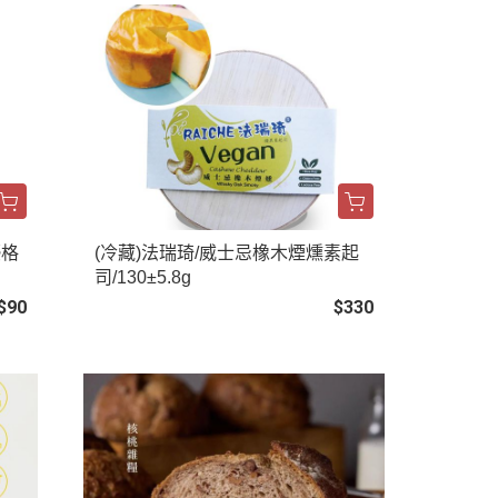
優格
(冷藏)法瑞琦/威士忌橡木煙燻素起
司/130±5.8g
$90
$330