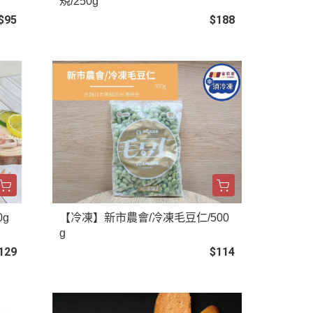
規/250g
$95
$188
0g
【冷凍】新市農會/冷凍毛豆仁/500
g
129
$114