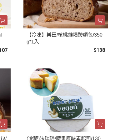
l
【冷凍】樂田/核桃雜糧酸麵包/350
g*1入
107
$138
包/
(冷藏)法瑞琦/腰果原味素起司/130