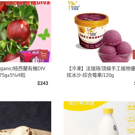
rganic/紐西蘭有機DIV
【冷凍】法瑞琦/頂級手工植物
5g±5%/4粒
炫冰沙-綜合莓果/120g
$243