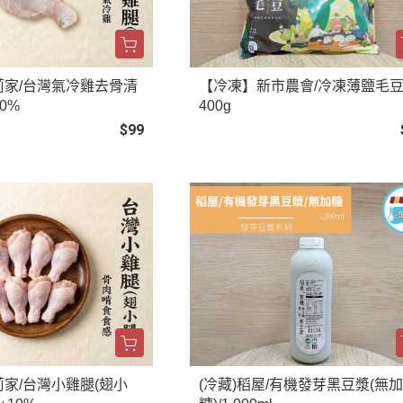
莉家/台灣氣冷雞去骨清
【冷凍】新市農會/冷凍薄鹽毛豆
10%
400g
$99
家/台灣小雞腿(翅小
(冷藏)稻屋/有機發芽黑豆漿(無加