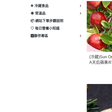
❄ 冷藏食品
☀ 常溫品
📦 網站下單步驟說明
♡ 每日營養小知識
🅱️夥伴專區
(冷藏)Sun O
A天后蘋果/87