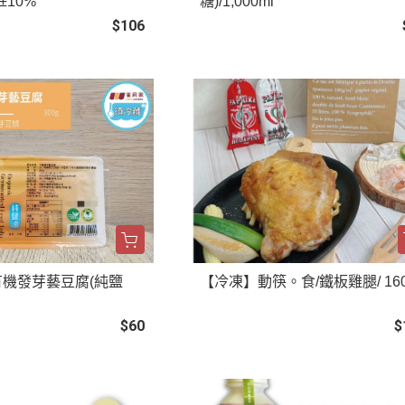
g±10%
糖)/1,000ml
$106
/有機發芽藝豆腐(純鹽
【冷凍】動筷。食/鐵板雞腿/ 16
$60
$