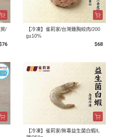
莢/
【冷凍】雀莉家/台灣雞胸絞肉/200
g±10%
$76
$68
【冷凍】雀莉家/無毒益生菌白蝦/L