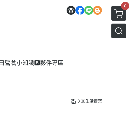
0
每日營養小知識
🅱️夥伴專區
🙋‍♀️生活提案