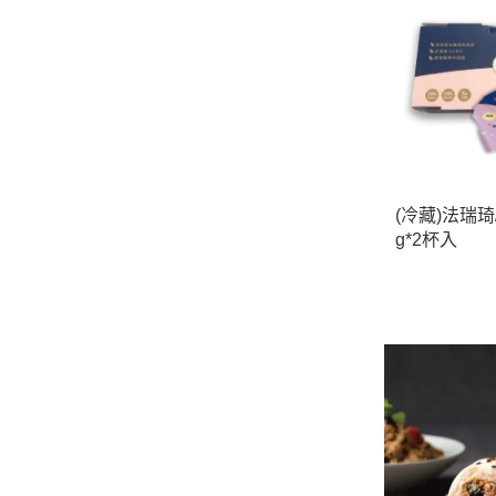
(冷藏)法瑞琦
g*2杯入